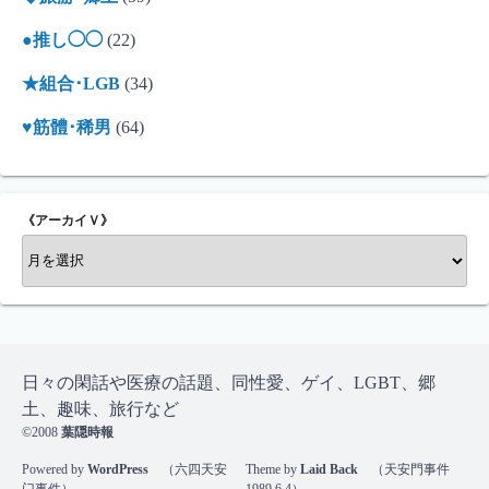
●推し◯◯
(22)
★組合･LGB
(34)
♥筋體･稀男
(64)
《アーカイＶ》
《
ア
ー
カ
イ
Ｖ
日々の閑話や医療の話題、同性愛、ゲイ、LGBT、郷
》
土、趣味、旅行など
©2008
葉隠時報
Powered by
WordPress
（六四天安
Theme by
Laid Back
（天安門事件