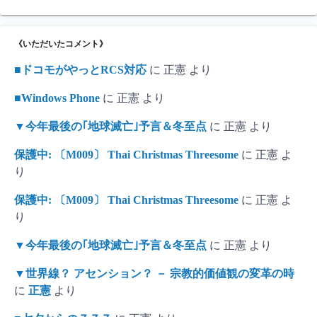
《いただいたコメント》
■ドコモがやっとRCS対応
に
正憲
より
■Windows Phone
に
正憲
より
▼今年最後の｢地球滅亡｣予言＆冬至点
に
正憲
より
保護中: 〔M009〕 Thai Christmas Threesome
に
正憲
よ
り
保護中: 〔M009〕 Thai Christmas Threesome
に
正憲
よ
り
▼今年最後の｢地球滅亡｣予言＆冬至点
に
正憲
より
▼世界線？ アセンション？ － 宗教的価値観の変革の時
に
正憲
より