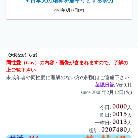
▼日本人の精神を崩そうとする勢力
2025年3月27日(木)
《大切なお知らせ》
同性愛（Gay）の内容・画像が含まれますので、了解の
上ご覧下さい
未成年者や同性愛に理解のない方の閲覧はご遠慮下さい
葉隠日記
Ver.9.11
since 2008年2月12日(火)
今日:
人
昨日:
人
一昨日:
人
総計:
人