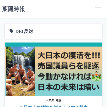
コ
葉隠時報
ン
テ
ン
ツ
DEI反対
へ
ス
キ
ッ
プ
▼未知･陰謀