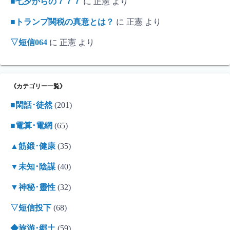
■七夕からの７７７
に
正憲
より
■トランプ関税の真意とは？
に
正憲
より
▽短信064
に
正憲
より
《カテゴリー一覧》
■閑話･徒然
(201)
■電算･電網
(65)
▲筋鍛･健康
(35)
▼未知･陰謀
(40)
▼神秘･靈性
(32)
▽短信投下
(68)
◆旅游･郷土
(59)