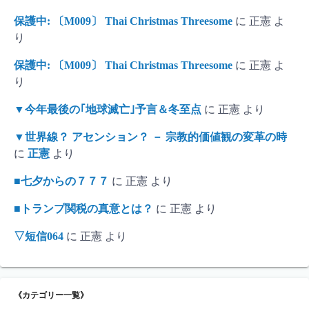
保護中: 〔M009〕 Thai Christmas Threesome
に
正憲
よ
り
保護中: 〔M009〕 Thai Christmas Threesome
に
正憲
よ
り
▼今年最後の｢地球滅亡｣予言＆冬至点
に
正憲
より
▼世界線？ アセンション？ － 宗教的価値観の変革の時
に
正憲
より
■七夕からの７７７
に
正憲
より
■トランプ関税の真意とは？
に
正憲
より
▽短信064
に
正憲
より
《カテゴリー一覧》