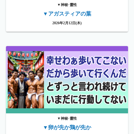
▼神秘･靈性
▼アガスティアの葉
2026年2月12日(木)
▼神秘･靈性
▼卵が先か鶏が先か