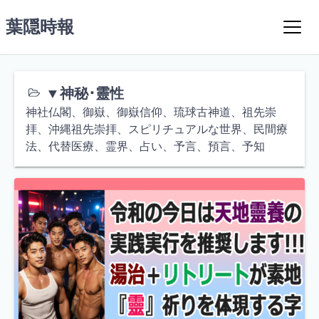
コ
葉隠時報
ン
テ
ン
ツ
▼神秘･靈性
へ
ス
神社仏閣、御嶽、御嶽信仰、琉球古神道、祖先崇
キ
拝、沖縄祖先崇拝、スピリチュアルな世界、民間療
ッ
法、代替医療、霊界、占い、予言、預言、予知
プ