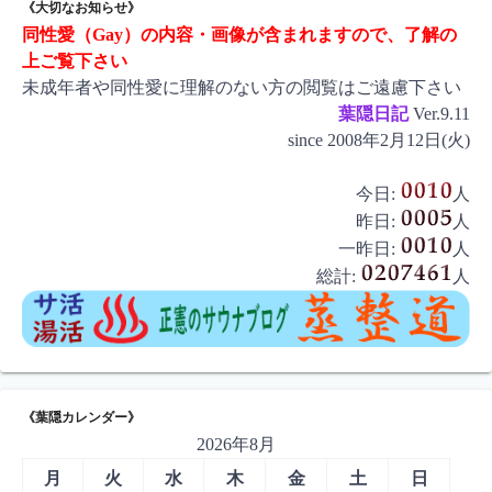
《大切なお知らせ》
ビ
同性愛（Gay）の内容・画像が含まれますので、了解の
ゲ
上ご覧下さい
未成年者や同性愛に理解のない方の閲覧はご遠慮下さい
ー
葉隠日記
Ver.9.11
シ
since 2008年2月12日(火)
ョ
今日:
人
ン
昨日:
人
一昨日:
人
総計:
人
《葉隠カレンダー》
2026年8月
月
火
水
木
金
土
日