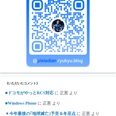
《いただいたコメント》
■ドコモがやっとRCS対応
に
正憲
より
■Windows Phone
に
正憲
より
▼今年最後の｢地球滅亡｣予言＆冬至点
に
正憲
より