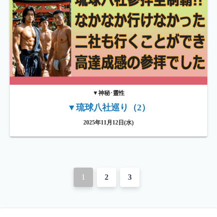
▼神秘･靈性
▼琉球八社巡り（2）
2025年11月12日(水)
投
1
2
3
稿
ナ