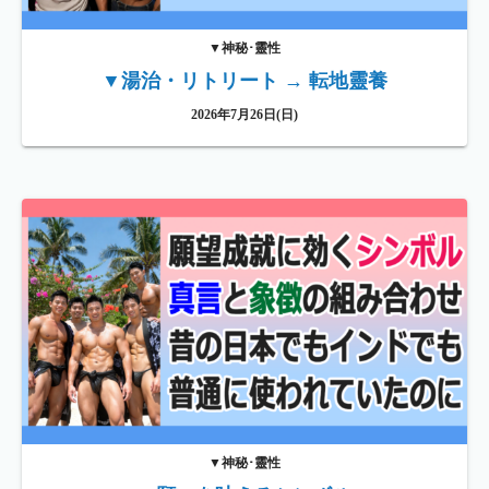
▼神秘･靈性
▼湯治・リトリート → 転地靈養
2026年7月26日(日)
▼神秘･靈性