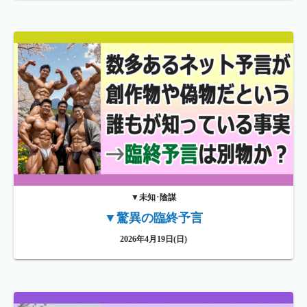
▼未知･陰謀
▼驚異の臨終予言
2026年4月19日(日)