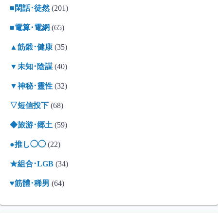
■閑話･徒然
(201)
■電算･電網
(65)
▲筋鍛･健康
(35)
▼未知･陰謀
(40)
▼神秘･靈性
(32)
▽短信投下
(68)
◆旅游･郷土
(59)
●推し◯◯
(22)
★組合･LGB
(34)
♥筋體･稀男
(64)