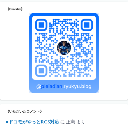
《Bluesky》
《いただいたコメント》
■ドコモがやっとRCS対応
に
正憲
より