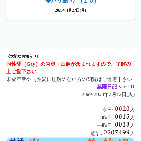
◆バリ島 #7 (１０)
2025年1月27日(月)
《大切なお知らせ》
同性愛（Gay）の内容・画像が含まれますので、了解の
上ご覧下さい
未成年者や同性愛に理解のない方の閲覧はご遠慮下さい
葉隠日記
Ver.9.11
since 2008年2月12日(火)
今日:
人
昨日:
人
一昨日:
人
総計:
人