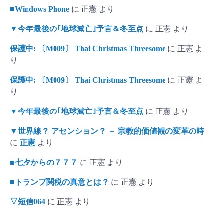
■Windows Phone
に
正憲
より
▼今年最後の｢地球滅亡｣予言＆冬至点
に
正憲
より
保護中: 〔M009〕 Thai Christmas Threesome
に
正憲
よ
り
保護中: 〔M009〕 Thai Christmas Threesome
に
正憲
よ
り
▼今年最後の｢地球滅亡｣予言＆冬至点
に
正憲
より
▼世界線？ アセンション？ － 宗教的価値観の変革の時
に
正憲
より
■七夕からの７７７
に
正憲
より
■トランプ関税の真意とは？
に
正憲
より
▽短信064
に
正憲
より