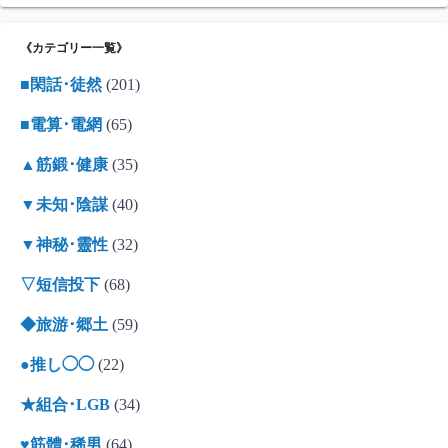
《カテゴリー一覧》
■閑話･徒然
(201)
■電算･電網
(65)
▲筋鍛･健康
(35)
▼未知･陰謀
(40)
▼神秘･靈性
(32)
▽短信投下
(68)
◆旅游･郷土
(59)
●推し◯◯
(22)
★組合･LGB
(34)
♥筋體･稀男
(64)