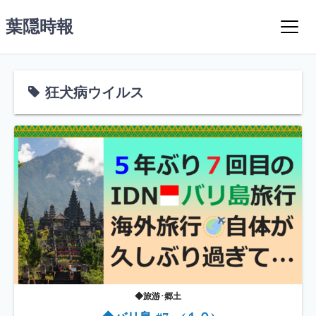
コ
葉隠時報
ン
テ
ン
ツ
狂犬病ウイルス
へ
ス
キ
ッ
プ
◆旅游･郷土