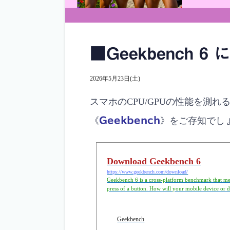
■Geekbench 6
2026年5月23日(土)
スマホのCPU/GPUの性能を測
《
Geekbench
》をご存知でし
Download Geekbench 6
https://www.geekbench.com/download/
Geekbench 6 is a cross-platform benchmark that me
press of a button. How will your mobile device o
to crunch? How will it compare to the newest devic
Geekbench 6.
Geekbench