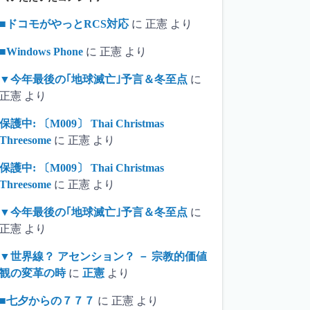
■ドコモがやっとRCS対応
に
正憲
より
■Windows Phone
に
正憲
より
▼今年最後の｢地球滅亡｣予言＆冬至点
に
正憲
より
保護中: 〔M009〕 Thai Christmas
Threesome
に
正憲
より
保護中: 〔M009〕 Thai Christmas
Threesome
に
正憲
より
▼今年最後の｢地球滅亡｣予言＆冬至点
に
正憲
より
▼世界線？ アセンション？ － 宗教的価値
観の変革の時
に
正憲
より
■七夕からの７７７
に
正憲
より