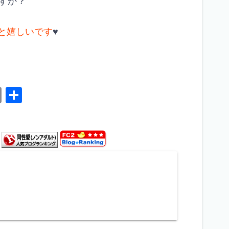
すか？
ると嬉しいです
♥️
C
共
o
有
p
y
Li
n
k