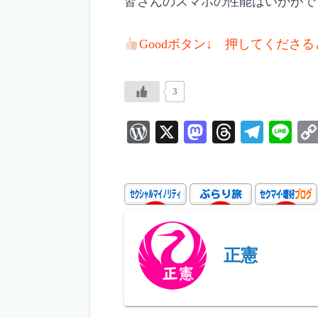
皆さんのスマホの性能はいかがで
Goodボタン↓ 押してくださ
3
W
X
M
T
Te
Li
or
as
hr
le
ne
d
to
ea
gr
P
d
ds
a
re
o
m
ss
n
正憲