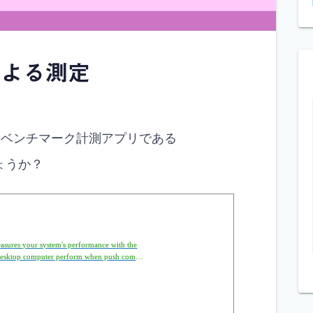
 による測定
れるベンチマーク計測アプリである
ょうか？
asures your system's performance with the
r desktop computer perform when push comes
es on the market? Find out today with