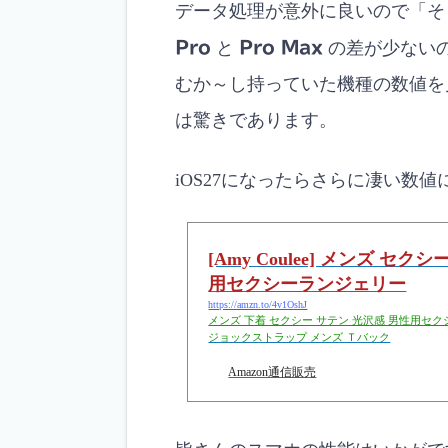
データ処理が意外に良いので「そ
Pro
と
Pro Max
の差が少ない
むか～し持っていた機種の数値を
は驚きであります。
iOS27になったらさらに凄い数
[Amy Coulee] メンズ セ
用セクシーランジェリー
https://amzn.to/4v1OshJ
メンズ 下着 セクシー サテン 光沢感 男性用セ
ジョックストラップ メンズ Ｔバック
Amazon通信販売