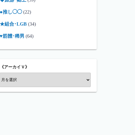
●推し◯◯
(22)
★組合･LGB
(34)
♥筋體･稀男
(64)
《アーカイＶ》
《
ア
ー
カ
イ
Ｖ
》