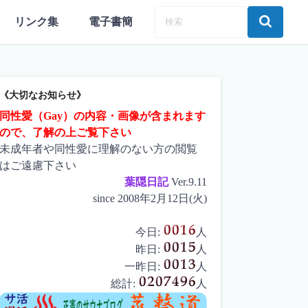
リンク集
電子書簡
《大切なお知らせ》
同性愛（Gay）の内容・画像が含まれます
ので、了解の上ご覧下さい
未成年者や同性愛に理解のない方の閲覧
はご遠慮下さい
葉隠日記
Ver.9.11
since 2008年2月12日(火)
今日:
人
昨日:
人
一昨日:
人
総計:
人