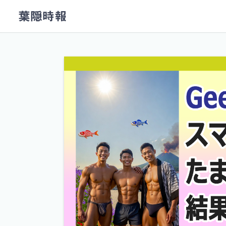
コ
葉隠時報
ン
テ
ン
ツ
へ
ス
キ
ッ
プ