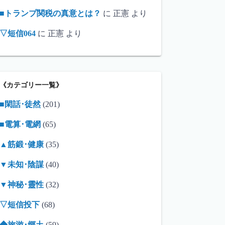
■トランプ関税の真意とは？
に
正憲
より
▽短信064
に
正憲
より
《カテゴリー一覧》
■閑話･徒然
(201)
■電算･電網
(65)
▲筋鍛･健康
(35)
▼未知･陰謀
(40)
▼神秘･靈性
(32)
▽短信投下
(68)
◆旅游･郷土
(59)