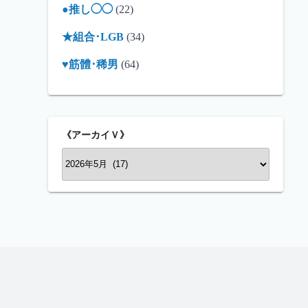
●推し◯◯
(22)
★組合･LGB
(34)
♥筋體･稀男
(64)
《アーカイＶ》
《
ア
ー
カ
イ
Ｖ
》