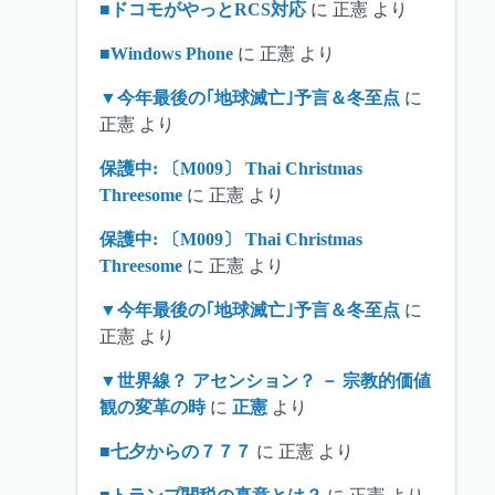
■ドコモがやっとRCS対応
に
正憲
より
■Windows Phone
に
正憲
より
▼今年最後の｢地球滅亡｣予言＆冬至点
に
正憲
より
保護中: 〔M009〕 Thai Christmas
Threesome
に
正憲
より
保護中: 〔M009〕 Thai Christmas
Threesome
に
正憲
より
▼今年最後の｢地球滅亡｣予言＆冬至点
に
正憲
より
▼世界線？ アセンション？ － 宗教的価値
観の変革の時
に
正憲
より
■七夕からの７７７
に
正憲
より