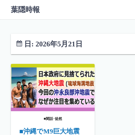
コ
葉隠時報
ン
テ
ン
ツ
へ
日:
2026年5月21日
ス
キ
ッ
プ
■閑話･徒然
■沖縄でM9巨大地震