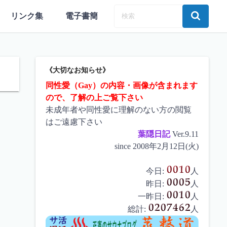
リンク集
電子書簡
《大切なお知らせ》
同性愛（Gay）の内容・画像が含まれます
ので、了解の上ご覧下さい
未成年者や同性愛に理解のない方の閲覧
はご遠慮下さい
葉隠日記
Ver.9.11
since 2008年2月12日(火)
今日:
人
昨日:
人
一昨日:
人
総計:
人