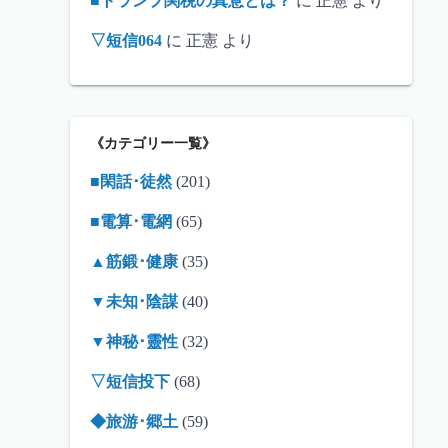
■トランプ関税の真意とは？
に
正憲
より
▽短信064
に
正憲
より
《カテゴリー一覧》
■閑話･徒然
(201)
■電算･電網
(65)
▲筋鍛･健康
(35)
▼未知･陰謀
(40)
▼神秘･靈性
(32)
▽短信投下
(68)
◆旅游･郷土
(59)