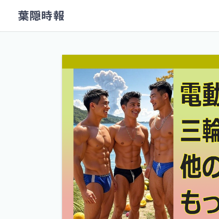
コ
葉隠時報
ン
テ
ン
ツ
へ
ス
キ
ッ
プ