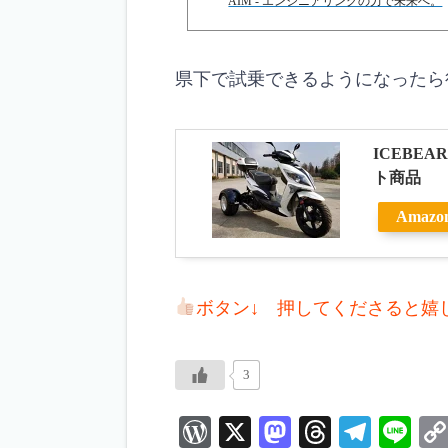
AIM - エンジニアリングの力で未来へ。
県下で試乗できるようになったら
ICEBEA
ト商品 
Amazo
ボタン↓ 押してくださると嬉
3
W
X
M
T
Te
Li