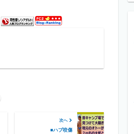
o
有
p
y
Li
n
k
次へ
■ハブ咬傷