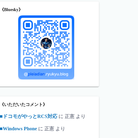
《Bluesky》
《いただいたコメント》
■ドコモがやっとRCS対応
に
正憲
より
■Windows Phone
に
正憲
より