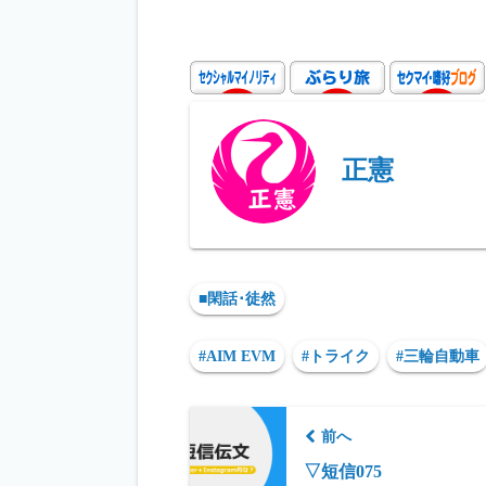
or
as
hr
le
ne
d
to
ea
gr
P
d
ds
a
re
o
m
ss
n
正憲
■閑話･徒然
#AIM EVM
#トライク
#三輪自動車
前へ
▽短信075