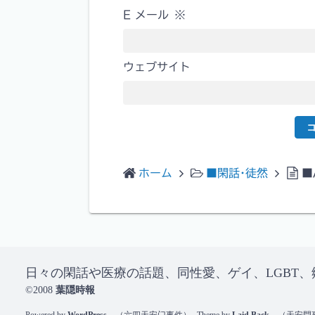
E メール
※
ウェブサイト
ホーム
■閑話･徒然
■
日々の閑話や医療の話題、同性愛、ゲイ、LGBT
©2008
葉隠時報
Powered by
WordPress
（六四天安门事件）
Theme by
Laid Back
（天安門事件 