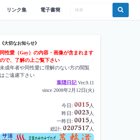
リンク集
電子書簡
《大切なお知らせ》
同性愛（Gay）の内容・画像が含まれます
ので、了解の上ご覧下さい
未成年者や同性愛に理解のない方の閲覧
はご遠慮下さい
葉隠日記
Ver.9.11
since 2008年2月12日(火)
今日:
人
昨日:
人
一昨日:
人
総計:
人