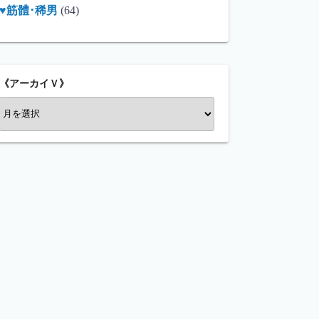
♥筋體･稀男
(64)
《アーカイＶ》
《
ア
ー
カ
イ
Ｖ
》