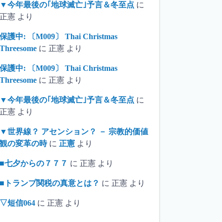
▼今年最後の｢地球滅亡｣予言＆冬至点
に
正憲
より
保護中: 〔M009〕 Thai Christmas
Threesome
に
正憲
より
保護中: 〔M009〕 Thai Christmas
Threesome
に
正憲
より
▼今年最後の｢地球滅亡｣予言＆冬至点
に
正憲
より
▼世界線？ アセンション？ － 宗教的価値
観の変革の時
に
正憲
より
■七夕からの７７７
に
正憲
より
■トランプ関税の真意とは？
に
正憲
より
▽短信064
に
正憲
より