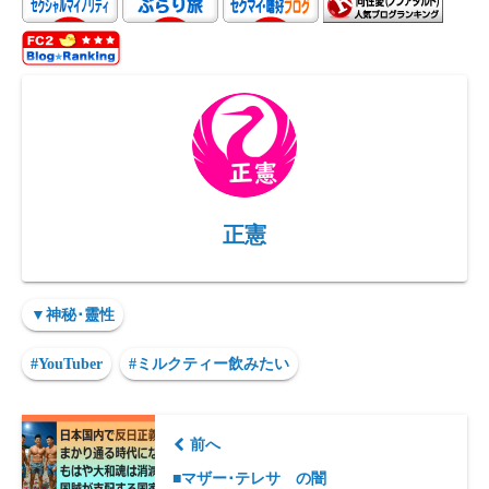
d
to
ea
gr
p
P
d
ds
a
y
re
o
m
Li
ss
n
n
k
正憲
▼神秘･靈性
#YouTuber
#ミルクティー飲みたい
前へ
■マザー･テレサ の闇