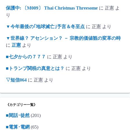
保護中: 〔M009〕 Thai Christmas Threesome
に
正憲
よ
り
▼今年最後の｢地球滅亡｣予言＆冬至点
に
正憲
より
▼世界線？ アセンション？ － 宗教的価値観の変革の時
に
正憲
より
■七夕からの７７７
に
正憲
より
■トランプ関税の真意とは？
に
正憲
より
▽短信064
に
正憲
より
《カテゴリー一覧》
■閑話･徒然
(201)
■電算･電網
(65)