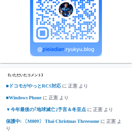
《いただいたコメント》
■ドコモがやっとRCS対応
に
正憲
より
■Windows Phone
に
正憲
より
▼今年最後の｢地球滅亡｣予言＆冬至点
に
正憲
より
保護中: 〔M009〕 Thai Christmas Threesome
に
正憲
よ
り