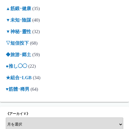
▲筋鍛･健康
(35)
▼未知･陰謀
(40)
▼神秘･靈性
(32)
▽短信投下
(68)
◆旅游･郷土
(59)
●推し◯◯
(22)
★組合･LGB
(34)
♥筋體･稀男
(64)
《アーカイＶ》
《
ア