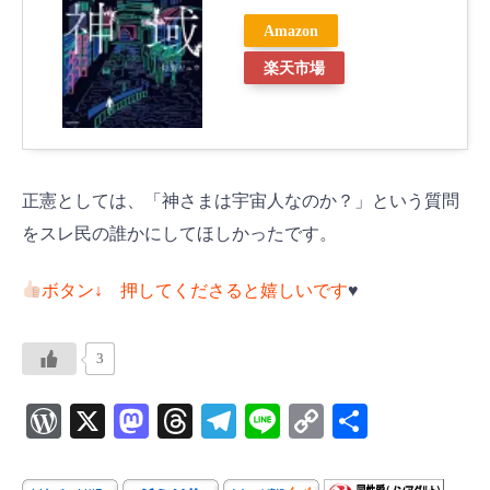
Amazon
楽天市場
正憲としては、「神さまは宇宙人なのか？」という質問
をスレ民の誰かにしてほしかったです。
ボタン↓ 押してくださると嬉しいです
♥️
3
W
X
M
T
Te
Li
C
共
or
as
hr
le
ne
o
有