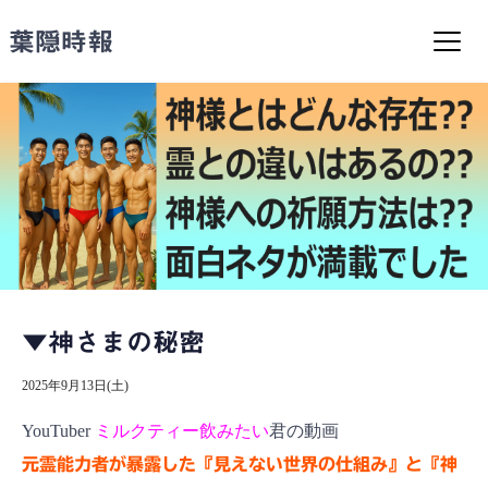
コ
ン
葉隠時報
テ
ン
ツ
へ
ス
キ
ッ
プ
▼神さまの秘密
2025年9月13日(土)
YouTuber
ミルクティー飲みたい
君の動画
元霊能力者が暴露した『見えない世界の仕組み』と『神