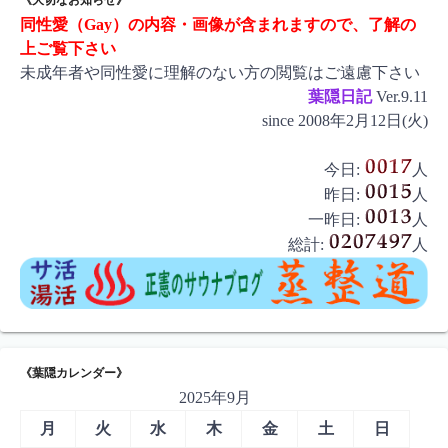
同性愛（Gay）の内容・画像が含まれますので、了解の
上ご覧下さい
未成年者や同性愛に理解のない方の閲覧はご遠慮下さい
葉隠日記
Ver.9.11
since 2008年2月12日(火)
今日:
人
昨日:
人
一昨日:
人
総計:
人
《葉隠カレンダー》
2025年9月
月
火
水
木
金
土
日