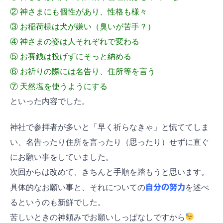
② 神さまにも個性があり、性格も様々
③ お稲荷様は犬が嫌い（臭いが苦手？）
④ 神さまの姿は人それぞれで変わる
⑤ お賽銭は投げずにそっと納める
⑥ お祈りの際には名告り、住所等を言う
⑦ 天然塩を使うようにする
といった内容でした。
神社で参拝者が多いと「早く祈らなきゃ」と慌ててしま
い、名告ったり住所を言ったり（思ったり）せずに直ぐ
にお願い事をしていました。
次回からは改めて、きちんと手順を踏もうと思います。
具体的なお願い事と、それについての
自分の努力
を述べ
るというのも新鮮でした。
苦しいときの神頼みでお願いしっぱなしですから