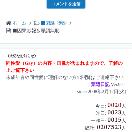
ホーム
■閑話･徒然
■因果応報＆厚顔無恥
《大切なお知らせ》
同性愛（Gay）の内容・画像が含まれますので、了解の
上ご覧下さい
未成年者や同性愛に理解のない方の閲覧はご遠慮下さい
葉隠日記
Ver.9.11
since 2008年2月12日(火)
今日:
人
昨日:
人
一昨日:
人
総計:
人