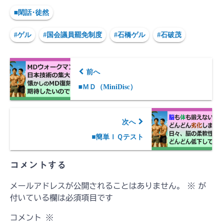
■閑話･徒然
#ゲル
#国会議員罷免制度
#石橋ゲル
#石破茂
前へ
■ＭＤ（MiniDisc）
次へ
■簡単ＩＱテスト
コメントする
メールアドレスが公開されることはありません。
※
が
付いている欄は必須項目です
コメント
※