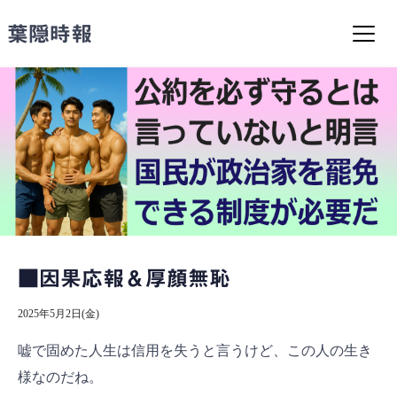
コ
ン
葉隠時報
テ
ン
ツ
へ
ス
キ
ッ
プ
■因果応報＆厚顔無恥
2025年5月2日(金)
嘘で固めた人生は信用を失うと言うけど、この人の生き
様なのだね。