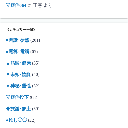
▽短信064
に
正憲
より
《カテゴリー一覧》
■閑話･徒然
(201)
■電算･電網
(65)
▲筋鍛･健康
(35)
▼未知･陰謀
(40)
▼神秘･靈性
(32)
▽短信投下
(68)
◆旅游･郷土
(59)
●推し◯◯
(22)