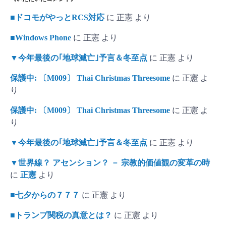
■ドコモがやっとRCS対応
に
正憲
より
■Windows Phone
に
正憲
より
▼今年最後の｢地球滅亡｣予言＆冬至点
に
正憲
より
保護中: 〔M009〕 Thai Christmas Threesome
に
正憲
よ
り
保護中: 〔M009〕 Thai Christmas Threesome
に
正憲
よ
り
▼今年最後の｢地球滅亡｣予言＆冬至点
に
正憲
より
▼世界線？ アセンション？ － 宗教的価値観の変革の時
に
正憲
より
■七夕からの７７７
に
正憲
より
■トランプ関税の真意とは？
に
正憲
より