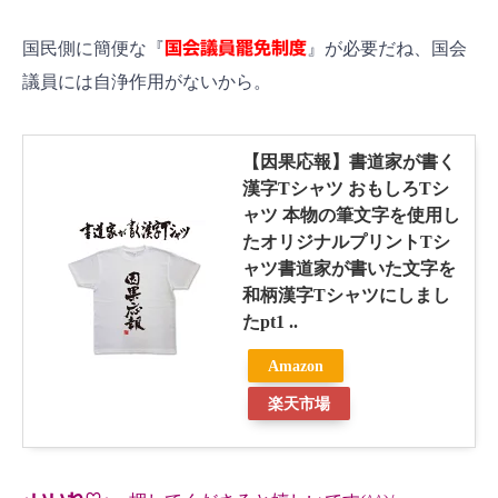
国民側に簡便な『
国会議員罷免制度
』が必要だね、国会
議員には自浄作用がないから。
【因果応報】書道家が書く
漢字Tシャツ おもしろTシ
ャツ 本物の筆文字を使用し
たオリジナルプリントTシ
ャツ書道家が書いた文字を
和柄漢字Tシャツにしまし
たpt1 ..
Amazon
楽天市場