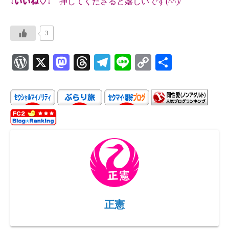
↓
いいね♡
↓ 押してくださると嬉しいです(^^)/
3
W
X
M
T
Te
Li
C
共
or
as
hr
le
ne
o
有
d
to
ea
gr
p
P
d
ds
a
y
re
o
m
Li
ss
n
n
k
正憲