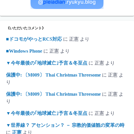
《いただいたコメント》
■ドコモがやっとRCS対応
に
正憲
より
■Windows Phone
に
正憲
より
▼今年最後の｢地球滅亡｣予言＆冬至点
に
正憲
より
保護中: 〔M009〕 Thai Christmas Threesome
に
正憲
よ
り
保護中: 〔M009〕 Thai Christmas Threesome
に
正憲
よ
り
▼今年最後の｢地球滅亡｣予言＆冬至点
に
正憲
より
▼世界線？ アセンション？ － 宗教的価値観の変革の時
に
正憲
より