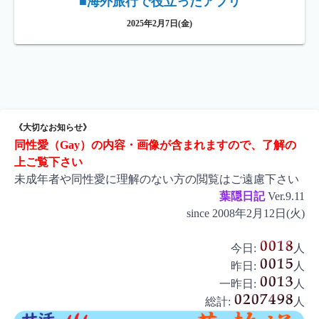
■海外旅行で役立ったアプリ
2025年2月7日(金)
《大切なお知らせ》
同性愛（Gay）の内容・画像が含まれますので、了解の
上ご覧下さい
未成年者や同性愛に理解のない方の閲覧はご遠慮下さい
葉隠日記
Ver.9.11
since 2008年2月12日(火)
今日:
人
昨日:
人
一昨日:
人
総計:
人