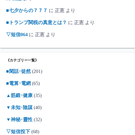
■七夕からの７７７
に
正憲
より
■トランプ関税の真意とは？
に
正憲
より
▽短信064
に
正憲
より
《カテゴリー一覧》
■閑話･徒然
(201)
■電算･電網
(65)
▲筋鍛･健康
(35)
▼未知･陰謀
(40)
▼神秘･靈性
(32)
▽短信投下
(68)