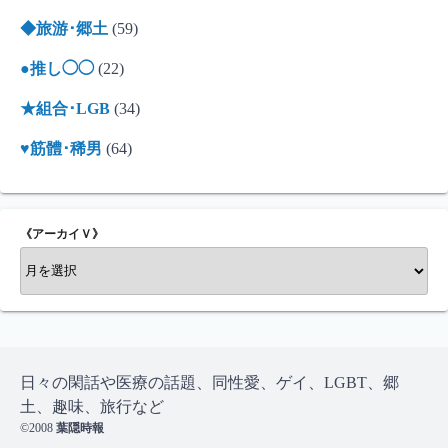
◆旅游･郷土
(59)
●推し◯◯
(22)
★組合･LGB
(34)
♥筋體･稀男
(64)
《アーカイＶ》
《
ア
ー
カ
イ
Ｖ
日々の閑話や医療の話題、同性愛、ゲイ、LGBT、郷
》
土、趣味、旅行など
©2008
葉隠時報