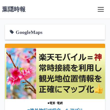
コ
葉隠時報
ン
テ
ン
ツ
GoogleMaps
へ
ス
キ
ッ
プ
■電算･電網