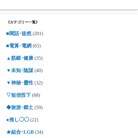
《カテゴリー一覧》
■閑話･徒然
(201)
■電算･電網
(65)
▲筋鍛･健康
(35)
▼未知･陰謀
(40)
▼神秘･靈性
(32)
▽短信投下
(68)
◆旅游･郷土
(59)
●推し◯◯
(22)
★組合･LGB
(34)