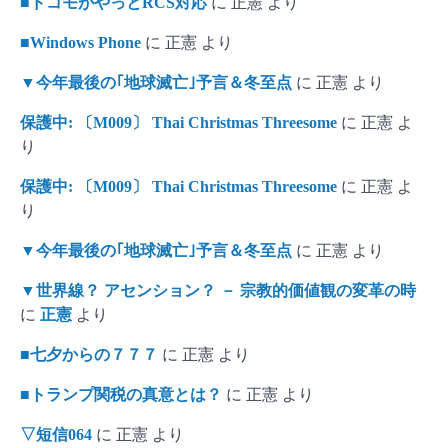
■ドコモがやっとRCS対応
に
正憲
より
■Windows Phone
に
正憲
より
▼今年最後の｢地球滅亡｣予言＆冬至点
に
正憲
より
保護中: 〔M009〕 Thai Christmas Threesome
に
正憲
よ
り
保護中: 〔M009〕 Thai Christmas Threesome
に
正憲
よ
り
▼今年最後の｢地球滅亡｣予言＆冬至点
に
正憲
より
▼世界線？ アセンション？ － 宗教的価値観の変革の時
に
正憲
より
■七夕からの７７７
に
正憲
より
■トランプ関税の真意とは？
に
正憲
より
▽短信064
に
正憲
より