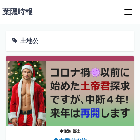
コ
葉隠時報
ン
テ
ン
ツ
土地公
へ
ス
キ
ッ
プ
◆旅游･郷土