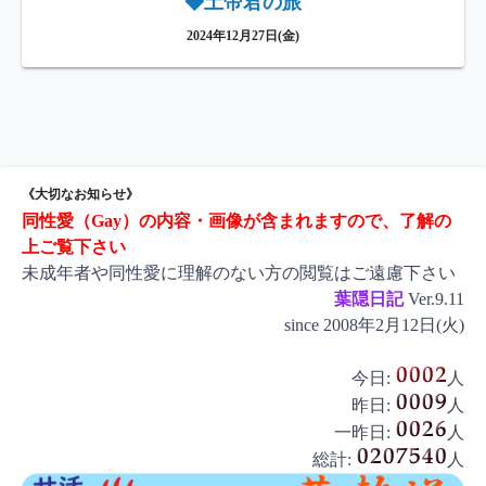
◆土帝君の旅
2024年12月27日(金)
《大切なお知らせ》
同性愛（Gay）の内容・画像が含まれますので、了解の
上ご覧下さい
未成年者や同性愛に理解のない方の閲覧はご遠慮下さい
葉隠日記
Ver.9.11
since 2008年2月12日(火)
今日:
人
昨日:
人
一昨日:
人
総計:
人