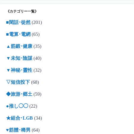
《カテゴリー一覧》
■閑話･徒然
(201)
■電算･電網
(65)
▲筋鍛･健康
(35)
▼未知･陰謀
(40)
▼神秘･靈性
(32)
▽短信投下
(68)
◆旅游･郷土
(59)
●推し◯◯
(22)
★組合･LGB
(34)
♥筋體･稀男
(64)