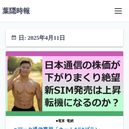
コ
葉隠時報
ン
テ
ン
ツ
日:
2025年4月11日
へ
ス
キ
ッ
プ
■電算･電網