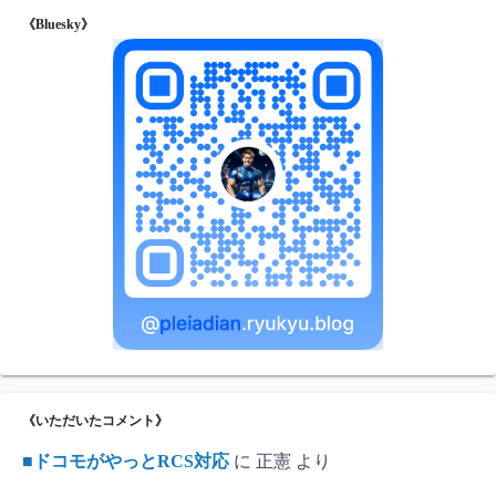
《Bluesky》
《いただいたコメント》
■ドコモがやっとRCS対応
に
正憲
より