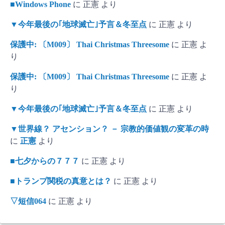
■Windows Phone
に
正憲
より
▼今年最後の｢地球滅亡｣予言＆冬至点
に
正憲
より
保護中: 〔M009〕 Thai Christmas Threesome
に
正憲
よ
り
保護中: 〔M009〕 Thai Christmas Threesome
に
正憲
よ
り
▼今年最後の｢地球滅亡｣予言＆冬至点
に
正憲
より
▼世界線？ アセンション？ － 宗教的価値観の変革の時
に
正憲
より
■七夕からの７７７
に
正憲
より
■トランプ関税の真意とは？
に
正憲
より
▽短信064
に
正憲
より