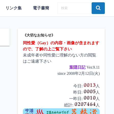
リンク集
電子書簡
《大切なお知らせ》
同性愛（Gay）の内容・画像が含まれます
ので、了解の上ご覧下さい
未成年者や同性愛に理解のない方の閲覧
はご遠慮下さい
葉隠日記
Ver.9.11
since 2008年2月12日(火)
今日:
人
昨日:
人
一昨日:
人
総計:
人