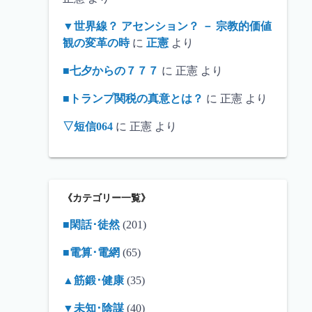
▼世界線？ アセンション？ － 宗教的価値
観の変革の時
に
正憲
より
■七夕からの７７７
に
正憲
より
■トランプ関税の真意とは？
に
正憲
より
▽短信064
に
正憲
より
《カテゴリー一覧》
■閑話･徒然
(201)
■電算･電網
(65)
▲筋鍛･健康
(35)
▼未知･陰謀
(40)