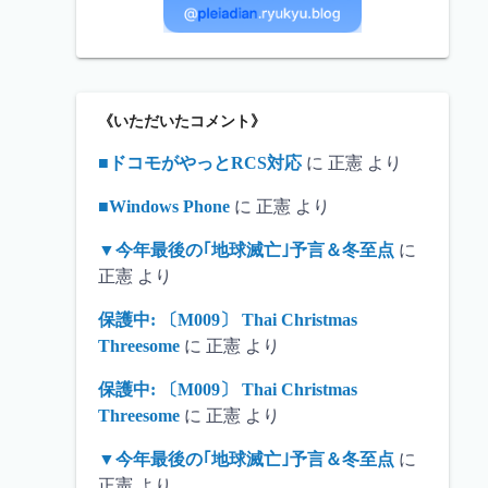
《いただいたコメント》
■ドコモがやっとRCS対応
に
正憲
より
■Windows Phone
に
正憲
より
▼今年最後の｢地球滅亡｣予言＆冬至点
に
正憲
より
保護中: 〔M009〕 Thai Christmas
Threesome
に
正憲
より
保護中: 〔M009〕 Thai Christmas
Threesome
に
正憲
より
▼今年最後の｢地球滅亡｣予言＆冬至点
に
正憲
より