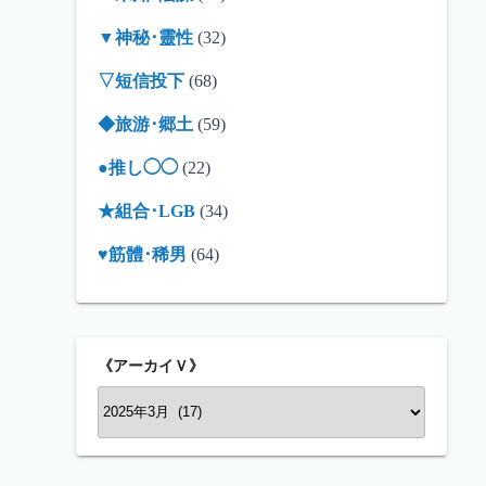
▼神秘･靈性
(32)
▽短信投下
(68)
◆旅游･郷土
(59)
●推し◯◯
(22)
★組合･LGB
(34)
♥筋體･稀男
(64)
《アーカイＶ》
《
ア
ー
カ