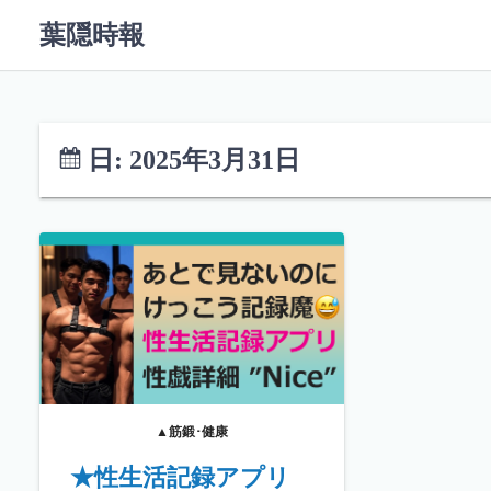
コ
葉隠時報
ン
テ
ン
ツ
へ
日:
2025年3月31日
ス
キ
ッ
プ
▲筋鍛･健康
★性生活記録アプリ