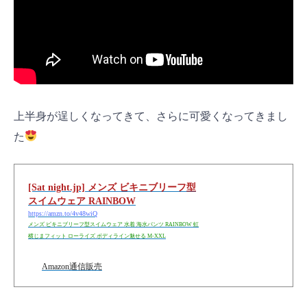
上半身が逞しくなってきて、さらに可愛くなってきまし
た
[Sat night.jp] メンズ ビキニブリーフ型
スイムウェア RAINBOW
https://amzn.to/4v48wiQ
メンズ ビキニブリーフ型スイムウェア 水着 海水パンツ RAINBOW 虹
横じまフィット ローライズ ボディライン魅せる M-XXL
Amazon通信販売