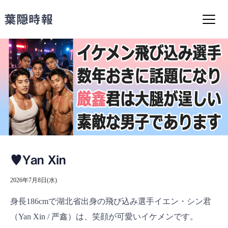
コ
ン
葉隠時報
テ
ン
ツ
へ
ス
キ
ッ
プ
♥Yan Xin
2026年7月8日(水)
身長186cmで湖北省出身の飛び込み選手イエン・シン君
（Yan Xin / 严鑫）は、笑顔が可愛いイケメンです。