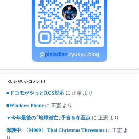
《いただいたコメント》
■ドコモがやっとRCS対応
に
正憲
より
■Windows Phone
に
正憲
より
▼今年最後の｢地球滅亡｣予言＆冬至点
に
正憲
より
保護中: 〔M009〕 Thai Christmas Threesome
に
正憲
よ
り