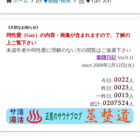
ホーム
♥筋體･稀男
♥Yan Xin
《大切なお知らせ》
同性愛（Gay）の内容・画像が含まれますので、了解の
上ご覧下さい
未成年者や同性愛に理解のない方の閲覧はご遠慮下さい
葉隠日記
Ver.9.11
since 2008年2月12日(火)
今日:
人
昨日:
人
一昨日:
人
総計:
人