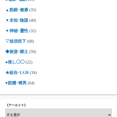
▲筋鍛･健康
(35)
▼未知･陰謀
(40)
▼神秘･靈性
(32)
▽短信投下
(68)
◆旅游･郷土
(59)
●推し◯◯
(22)
★組合･LGB
(34)
♥筋體･稀男
(64)
《アーカイＶ》
《