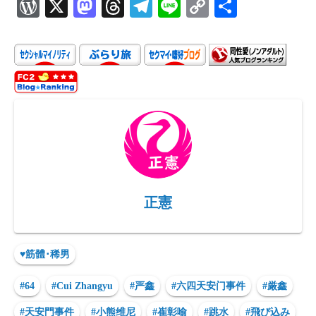
W
X
M
T
Te
Li
C
共
or
as
hr
le
ne
o
有
d
to
ea
gr
p
P
d
ds
a
y
re
o
m
Li
ss
n
n
k
正憲
♥筋體･稀男
#64
#Cui Zhangyu
#严鑫
#六四天安门事件
#厳鑫
#天安門事件
#小熊维尼
#崔彰喻
#跳水
#飛び込み