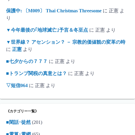
保護中: 〔M009〕 Thai Christmas Threesome
に
正憲
よ
り
▼今年最後の｢地球滅亡｣予言＆冬至点
に
正憲
より
▼世界線？ アセンション？ － 宗教的価値観の変革の時
に
正憲
より
■七夕からの７７７
に
正憲
より
■トランプ関税の真意とは？
に
正憲
より
▽短信064
に
正憲
より
《カテゴリー一覧》
■閑話･徒然
(201)
■電算･電網
(65)