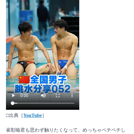
□出典［
YouTube
］
崔彰喻君も思わず触りたくなって、めっちゃペチペチし