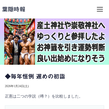
コ
ン
葉隠時報
テ
ン
ツ
へ
ス
キ
ッ
プ
◆毎年恒例 遅めの初詣
2026年1月24日(土)
正憲は二つの学説（噂？）を比較しました。