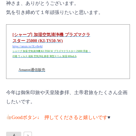
神さま、ありがとうございます。
気を引き締めて１年頑張りたいと思います。
[シャープ] 加湿空気清浄機 プラズマクラ
スター 25000 (KI-TS50-W)
https://amzn.to/3Lv8e4d
シャープ 加湿 空気清浄機 KI-TS50-W プラズマクラスター 25000 浮遊 ・
付着 ウィルス 花粉 空気浄化 静音 薄型スリム 加湿 600mL/h
Amazon通信販売
今年は御朱印旅や天皇陵参拝、土帝君旅をたくさん企画
したいです。
Goodボタン↓ 押してくださると嬉しいです
♥️