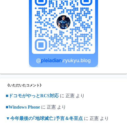
《いただいたコメント》
■ドコモがやっとRCS対応
に
正憲
より
■Windows Phone
に
正憲
より
▼今年最後の｢地球滅亡｣予言＆冬至点
に
正憲
より