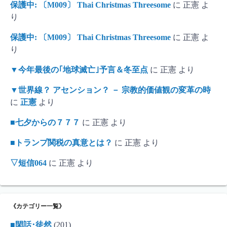
保護中: 〔M009〕 Thai Christmas Threesome
に
正憲
よ
り
保護中: 〔M009〕 Thai Christmas Threesome
に
正憲
よ
り
▼今年最後の｢地球滅亡｣予言＆冬至点
に
正憲
より
▼世界線？ アセンション？ － 宗教的価値観の変革の時
に
正憲
より
■七夕からの７７７
に
正憲
より
■トランプ関税の真意とは？
に
正憲
より
▽短信064
に
正憲
より
《カテゴリー一覧》
■閑話･徒然
(201)