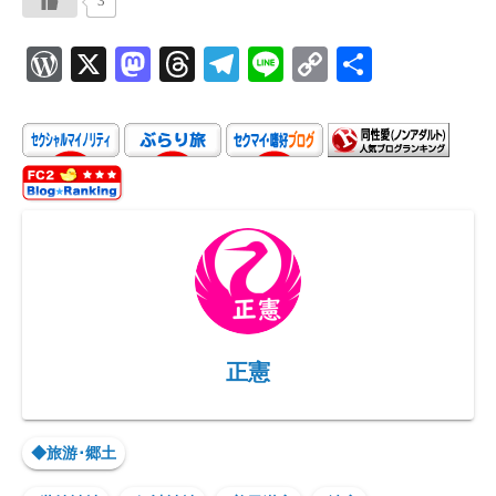
3
W
X
M
T
Te
Li
C
共
or
as
hr
le
ne
o
有
d
to
ea
gr
p
P
d
ds
a
y
re
o
m
Li
ss
n
n
k
正憲
◆旅游･郷土