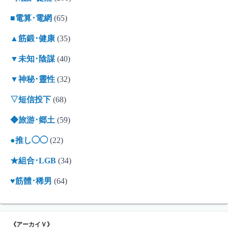
■電算･電網
(65)
▲筋鍛･健康
(35)
▼未知･陰謀
(40)
▼神秘･靈性
(32)
▽短信投下
(68)
◆旅游･郷土
(59)
●推し◯◯
(22)
★組合･LGB
(34)
♥筋體･稀男
(64)
《アーカイＶ》