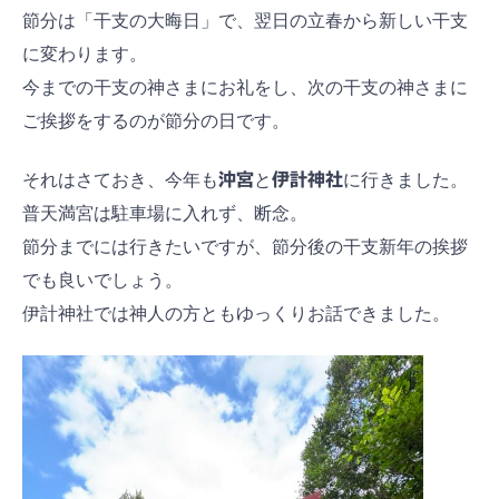
節分は「干支の大晦日」で、翌日の立春から新しい干支
に変わります。
今までの干支の神さまにお礼をし、次の干支の神さまに
ご挨拶をするのが節分の日です。
それはさておき、今年も
沖宮
と
伊計神社
に行きました。
普天満宮は駐車場に入れず、断念。
節分までには行きたいですが、節分後の干支新年の挨拶
でも良いでしょう。
伊計神社では神人の方ともゆっくりお話できました。