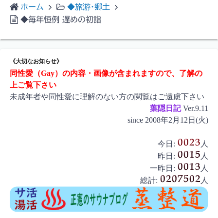
ホーム
◆旅游･郷土
◆毎年恒例 遅めの初詣
《大切なお知らせ》
同性愛（Gay）の内容・画像が含まれますので、了解の
上ご覧下さい
未成年者や同性愛に理解のない方の閲覧はご遠慮下さい
葉隠日記
Ver.9.11
since 2008年2月12日(火)
今日:
人
昨日:
人
一昨日:
人
総計:
人