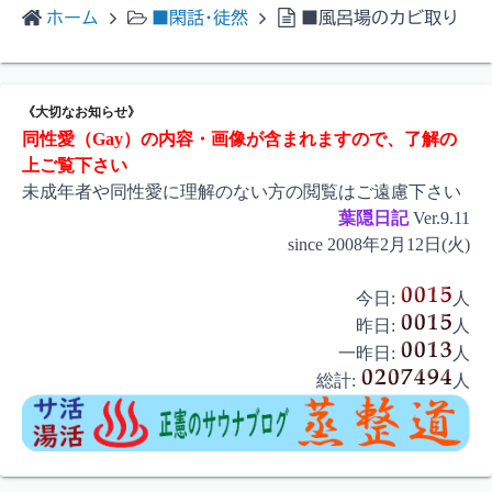
ホーム
■閑話･徒然
■風呂場のカビ取り
《大切なお知らせ》
同性愛（Gay）の内容・画像が含まれますので、了解の
上ご覧下さい
未成年者や同性愛に理解のない方の閲覧はご遠慮下さい
葉隠日記
Ver.9.11
since 2008年2月12日(火)
今日:
人
昨日:
人
一昨日:
人
総計:
人