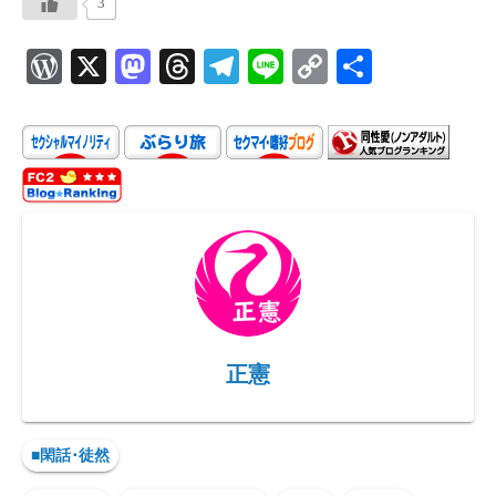
3
W
X
M
T
Te
Li
C
共
or
as
hr
le
ne
o
有
d
to
ea
gr
p
P
d
ds
a
y
re
o
m
Li
ss
n
n
k
正憲
■閑話･徒然