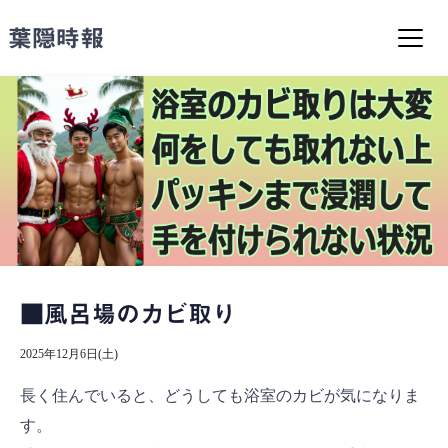
コ
ン
葉隠時報
テ
ン
ツ
へ
ス
キ
ッ
プ
■風呂場のカビ取り
2025年12月6日(土)
長く住んでいると、どうしても浴室のカビが気になりま
す。