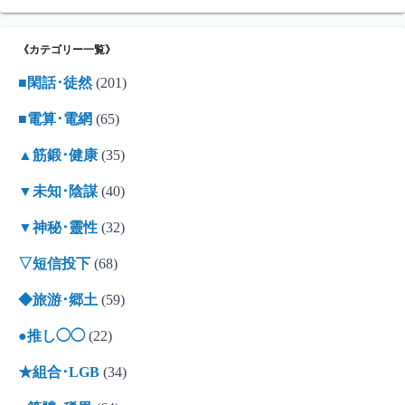
《カテゴリー一覧》
■閑話･徒然
(201)
■電算･電網
(65)
▲筋鍛･健康
(35)
▼未知･陰謀
(40)
▼神秘･靈性
(32)
▽短信投下
(68)
◆旅游･郷土
(59)
●推し◯◯
(22)
★組合･LGB
(34)