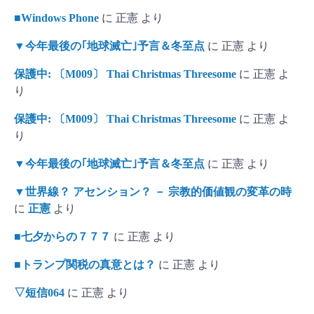
■Windows Phone
に
正憲
より
▼今年最後の｢地球滅亡｣予言＆冬至点
に
正憲
より
保護中: 〔M009〕 Thai Christmas Threesome
に
正憲
よ
り
保護中: 〔M009〕 Thai Christmas Threesome
に
正憲
よ
り
▼今年最後の｢地球滅亡｣予言＆冬至点
に
正憲
より
▼世界線？ アセンション？ － 宗教的価値観の変革の時
に
正憲
より
■七夕からの７７７
に
正憲
より
■トランプ関税の真意とは？
に
正憲
より
▽短信064
に
正憲
より