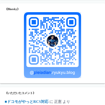
《Bluesky》
《いただいたコメント》
■ドコモがやっとRCS対応
に
正憲
より