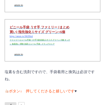
amzn.to
ビニール手袋 うす手 ファミリー [まとめ
買い] 指先強化 Lサイズ グリーン×6個
https://amzn.to/3KlDhid
ファミリー ビニール手袋 うす手 指先強化 Lサイズ グリーン×6個 キッチ
ン 食器洗い 掃除 洗濯 ビニール 手袋 : ドラッグストア
amzn.to
塩素を含む洗剤ですので、手袋着用と換気は必須です
ね。
ボタン↓ 押してくださると嬉しいです
♥️