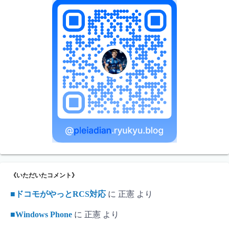
《いただいたコメント》
■ドコモがやっとRCS対応
に
正憲
より
■Windows Phone
に
正憲
より