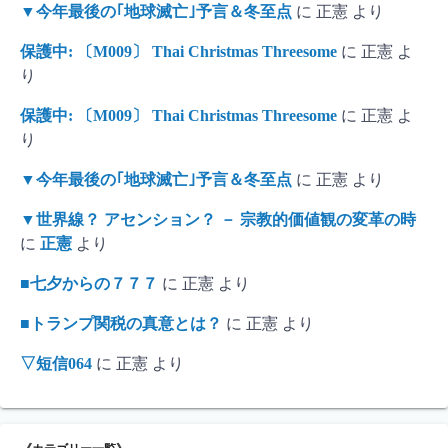
▼今年最後の｢地球滅亡｣予言＆冬至点
に
正憲
より
保護中: 〔M009〕 Thai Christmas Threesome
に
正憲
よ
り
保護中: 〔M009〕 Thai Christmas Threesome
に
正憲
よ
り
▼今年最後の｢地球滅亡｣予言＆冬至点
に
正憲
より
▼世界線？ アセンション？ － 宗教的価値観の変革の時
に
正憲
より
■七夕からの７７７
に
正憲
より
■トランプ関税の真意とは？
に
正憲
より
▽短信064
に
正憲
より