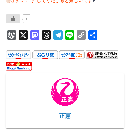
ボタン↓ 押してくださると嬉しいです
♥️
3
W
X
M
T
Te
Li
C
共
or
as
hr
le
ne
o
有
d
to
ea
gr
p
P
d
ds
a
y
re
o
m
Li
ss
n
n
k
正憲