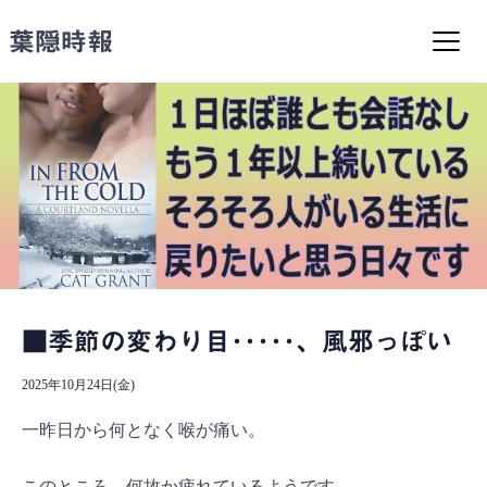
コ
ン
葉隠時報
テ
ン
ツ
へ
ス
キ
ッ
プ
■季節の変わり目･････、風邪っぽい
2025年10月24日(金)
一昨日から何となく喉が痛い。
このところ、何故か疲れているようです。