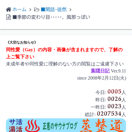
ホーム
■閑話･徒然
■季節の変わり目･････、風邪っぽい
《大切なお知らせ》
同性愛（Gay）の内容・画像が含まれますので、了解の
上ご覧下さい
未成年者や同性愛に理解のない方の閲覧はご遠慮下さい
葉隠日記
Ver.9.11
since 2008年2月12日(火)
今日:
人
昨日:
人
一昨日:
人
総計:
人