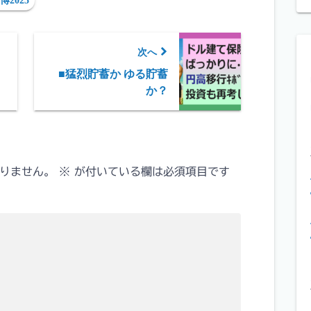
博2025
次へ
■猛烈貯蓄か ゆる貯蓄
か？
りません。
※
が付いている欄は必須項目です