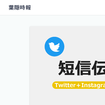
コ
葉隠時報
ン
テ
ン
ツ
へ
ス
キ
ッ
プ