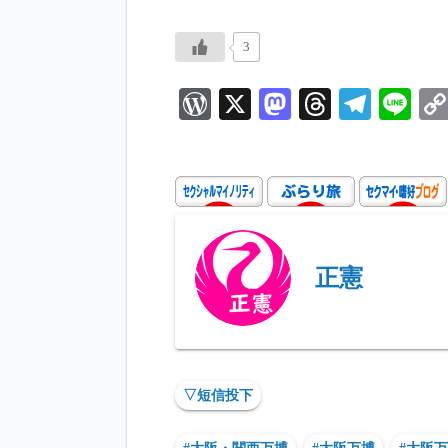
3
W
X
M
T
Te
Li
or
as
hr
le
ne
d
to
ea
gr
P
d
ds
a
re
o
m
ss
n
正憲
▽短信投下