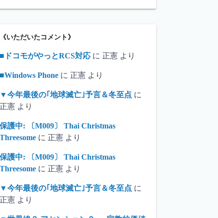
《いただいたコメント》
■ドコモがやっとRCS対応
に
正憲
より
■Windows Phone
に
正憲
より
▼今年最後の｢地球滅亡｣予言＆冬至点
に
正憲
より
保護中: 〔M009〕 Thai Christmas
Threesome
に
正憲
より
保護中: 〔M009〕 Thai Christmas
Threesome
に
正憲
より
▼今年最後の｢地球滅亡｣予言＆冬至点
に
正憲
より