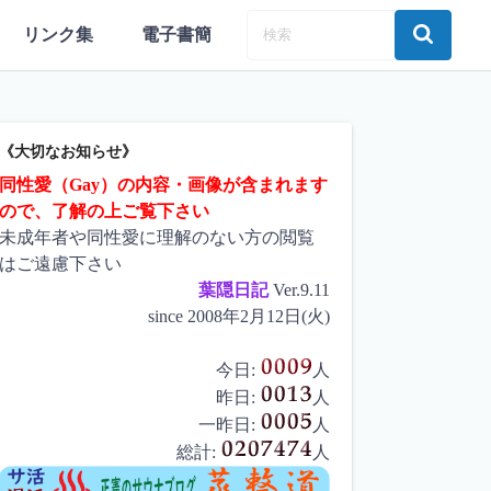
リンク集
電子書簡
《大切なお知らせ》
同性愛（Gay）の内容・画像が含まれます
ので、了解の上ご覧下さい
未成年者や同性愛に理解のない方の閲覧
はご遠慮下さい
葉隠日記
Ver.9.11
since 2008年2月12日(火)
今日:
人
昨日:
人
一昨日:
人
総計:
人