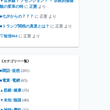
▼世界線？ アセンション？ － 宗教的価値
観の変革の時
に
正憲
より
■七夕からの７７７
に
正憲
より
■トランプ関税の真意とは？
に
正憲
より
▽短信064
に
正憲
より
《カテゴリー一覧》
■閑話･徒然
(201)
■電算･電網
(65)
▲筋鍛･健康
(35)
▼未知･陰謀
(40)
▼神秘･靈性
(32)