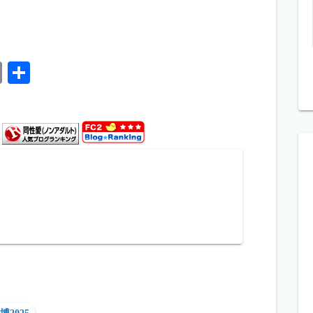
C
共
o
有
p
y
Li
n
k