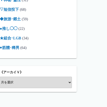
▽短信投下
(68)
◆旅游･郷土
(59)
●推し◯◯
(22)
★組合･LGB
(34)
♥筋體･稀男
(64)
《アーカイＶ》
《
ア
ー
カ
イ