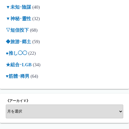
▼未知･陰謀
(40)
▼神秘･靈性
(32)
▽短信投下
(68)
◆旅游･郷土
(59)
●推し◯◯
(22)
★組合･LGB
(34)
♥筋體･稀男
(64)
《アーカイＶ》
《
ア
ー
カ