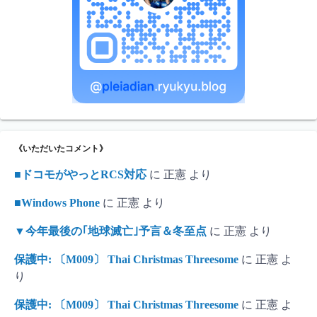
《いただいたコメント》
■ドコモがやっとRCS対応
に
正憲
より
■Windows Phone
に
正憲
より
▼今年最後の｢地球滅亡｣予言＆冬至点
に
正憲
より
保護中: 〔M009〕 Thai Christmas Threesome
に
正憲
よ
り
保護中: 〔M009〕 Thai Christmas Threesome
に
正憲
よ