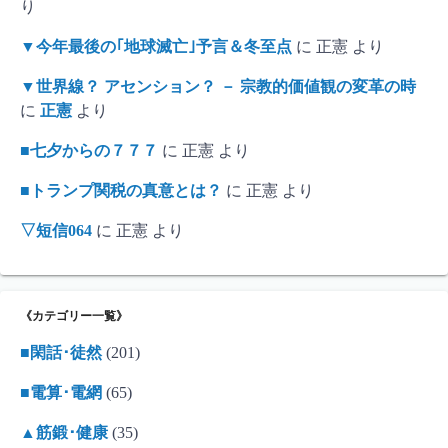
り
▼今年最後の｢地球滅亡｣予言＆冬至点
に
正憲
より
▼世界線？ アセンション？ － 宗教的価値観の変革の時
に
正憲
より
■七夕からの７７７
に
正憲
より
■トランプ関税の真意とは？
に
正憲
より
▽短信064
に
正憲
より
《カテゴリー一覧》
■閑話･徒然
(201)
■電算･電網
(65)
▲筋鍛･健康
(35)