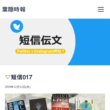
コ
ン
葉隠時報
テ
ン
ツ
へ
ス
キ
ッ
プ
▽短信017
2019年12月12日(木)