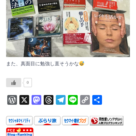
また、真面目に勉強し直そうかな
0
W
X
M
T
Te
Li
C
共
or
as
hr
le
ne
o
有
d
to
ea
gr
p
P
d
ds
a
y