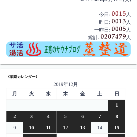
今日:
人
昨日:
人
一昨日:
人
総計:
人
《葉隠カレンダー》
2019年12月
月
火
水
木
金
土
日
1
2
3
4
5
6
7
8
9
10
11
12
13
14
15