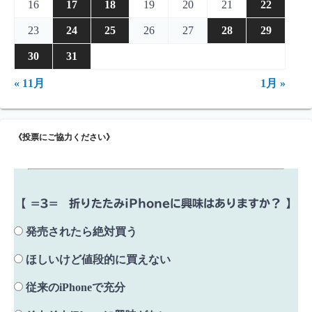
16
17
18
19
20
21
22
23
24
25
26
27
28
29
30
31
« 11月
1月 »
《投票にご協力ください》
【 =3= 折りたたみiPhoneに興味はありますか？ 】
発売されたら絶対買う
ほしいけど値段的に買えない
従来のiPhoneで充分