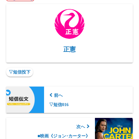
re
o
m
Li
ss
n
n
k
正憲
▽短信投下
前へ
▽短信016
次へ
■映画《ジョン･カーター》