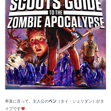
率直に言って、主人公の
ベン
（タイ・シェリダン）がタ
イプです