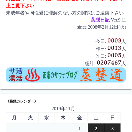
上ご覧下さい
未成年者や同性愛に理解のない方の閲覧はご遠慮下さい
葉隠日記
Ver.9.11
since 2008年2月12日(火)
今日:
人
昨日:
人
一昨日:
人
総計:
人
《葉隠カレンダー》
2019年11月
月
火
水
木
金
土
日
1
2
3