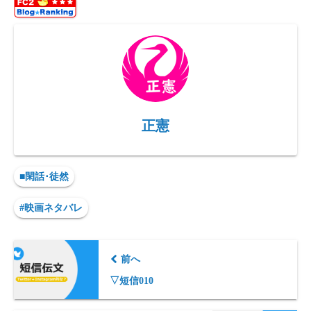
re
o
m
Li
ss
n
n
k
正憲
■閑話･徒然
#映画ネタバレ
前へ
▽短信010