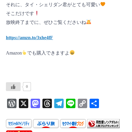
それに、タイ・シェリダン君がとても可愛い
そこだけです
放映終了までに、ぜひご覧くださいね
https://amzn.to/3xhe4fF
Amazon
でも購入できますよ
0
W
X
M
T
Te
Li
C
共
or
as
hr
le
ne
o
有
d
to
ea
gr
p
P
d
ds
a
y