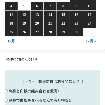
4
5
6
7
8
9
10
11
12
13
14
15
16
17
18
19
20
21
22
23
24
25
26
27
28
29
30
« 10月
12月 »
《投票にご協力ください》
【 =1= 刺身定食はあり？なし？ 】
刺身と白飯の組み合わせ最高♪
刺身で白飯を食べるなんて有り得ない