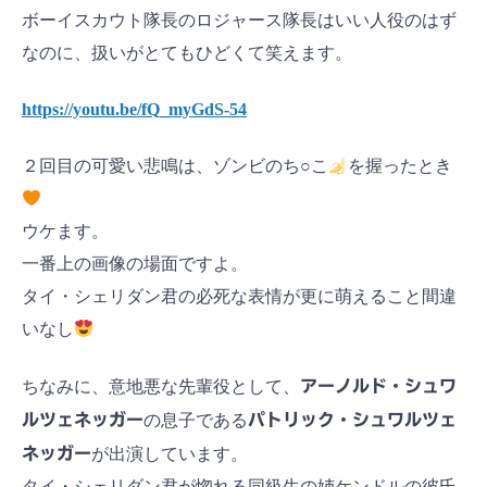
ボーイスカウト隊長のロジャース隊長はいい人役のはず
なのに、扱いがとてもひどくて笑えます。
https://youtu.be/fQ_myGdS-54
２回目の可愛い悲鳴は、ゾンビのち○こ
を握ったとき
ウケます。
一番上の画像の場面ですよ。
タイ・シェリダン君の必死な表情が更に萌えること間違
いなし
ちなみに、意地悪な先輩役として、
アーノルド・シュワ
ルツェネッガー
の息子である
パトリック・シュワルツェ
ネッガー
が出演しています。
タイ・シェリダン君が惚れる同級生の姉ケンドルの彼氏