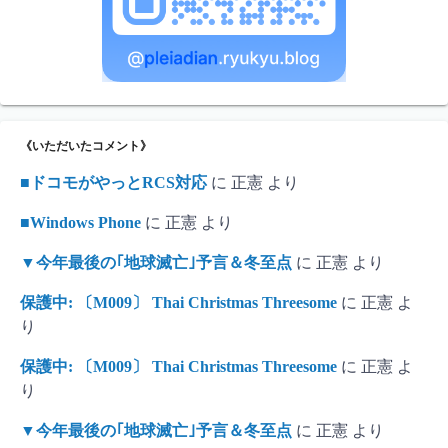
《いただいたコメント》
■ドコモがやっとRCS対応
に
正憲
より
■Windows Phone
に
正憲
より
▼今年最後の｢地球滅亡｣予言＆冬至点
に
正憲
より
保護中: 〔M009〕 Thai Christmas Threesome
に
正憲
よ
り
保護中: 〔M009〕 Thai Christmas Threesome
に
正憲
よ
り
▼今年最後の｢地球滅亡｣予言＆冬至点
に
正憲
より