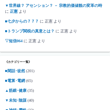
▼世界線？ アセンション？ － 宗教的価値観の変革の時
に
正憲
より
■七夕からの７７７
に
正憲
より
■トランプ関税の真意とは？
に
正憲
より
▽短信064
に
正憲
より
《カテゴリー一覧》
■閑話･徒然
(201)
■電算･電網
(65)
▲筋鍛･健康
(35)
▼未知･陰謀
(40)