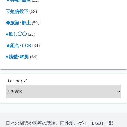
▼神秘･靈性
(32)
▽短信投下
(68)
◆旅游･郷土
(59)
●推し◯◯
(22)
★組合･LGB
(34)
♥筋體･稀男
(64)
《アーカイＶ》
《
ア
ー
カ
イ
Ｖ
日々の閑話や医療の話題、同性愛、ゲイ、LGBT、郷