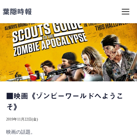
コ
ン
葉隠時報
テ
ン
ツ
へ
ス
キ
ッ
プ
■映画《ゾンビーワールドへようこ
そ》
2019年11月22日(金)
映画の話題。