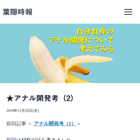
コ
ン
葉隠時報
テ
ン
ツ
へ
ス
キ
ッ
プ
★アナル開発考（2）
2019年11月20日(水)
前回記事 ＜
アナル開発考（1）
＞
前回は材料の話を書きました。