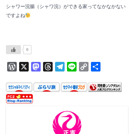
シャワー浣腸（シャワ浣）ができる家ってなかなかない
ですよね
0
W
X
M
T
Te
Li
C
共
or
as
hr
le
ne
o
有
d
to
ea
gr
p
P
d
ds
a
y
re
o
m
Li
ss
n
n
k