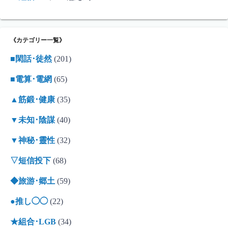
《カテゴリー一覧》
■閑話･徒然
(201)
■電算･電網
(65)
▲筋鍛･健康
(35)
▼未知･陰謀
(40)
▼神秘･靈性
(32)
▽短信投下
(68)
◆旅游･郷土
(59)
●推し◯◯
(22)
★組合･LGB
(34)