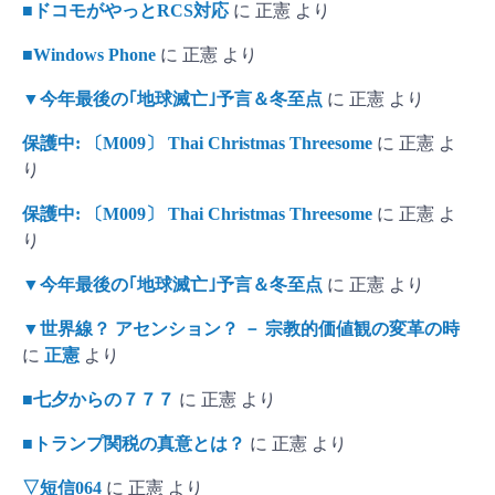
■ドコモがやっとRCS対応
に
正憲
より
■Windows Phone
に
正憲
より
▼今年最後の｢地球滅亡｣予言＆冬至点
に
正憲
より
保護中: 〔M009〕 Thai Christmas Threesome
に
正憲
よ
り
保護中: 〔M009〕 Thai Christmas Threesome
に
正憲
よ
り
▼今年最後の｢地球滅亡｣予言＆冬至点
に
正憲
より
▼世界線？ アセンション？ － 宗教的価値観の変革の時
に
正憲
より
■七夕からの７７７
に
正憲
より
■トランプ関税の真意とは？
に
正憲
より
▽短信064
に
正憲
より