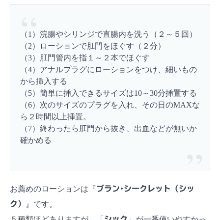
（1）浣腸やシリンジで直腸内を洗う（２～５回）
（2）ローションで肛門をほぐす（２分）
（3）肛門管内を指１～２本でほぐす
（4）アナルプラグにローションをつけ、細いもの
から挿入する
（5）簡単に挿入できるサイズは10～30分挿置する
（6）次のサイズのプラグを入れ、その日のMAXな
ら２時間以上挿置。
（7）終わったら肛門から抜き、出血などが無いか
確かめる
お薦めのローションは『
ブラン･シークレット（シッ
ク）
』です。
５種類ほどありますが、「
シック
」が一番使いやすかっ