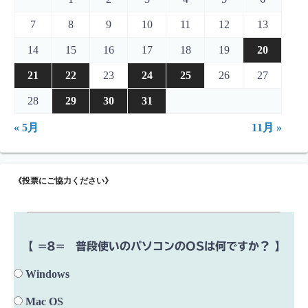
7
8
9
10
11
12
13
14
15
16
17
18
19
20
21
22
23
24
25
26
27
28
29
30
31
« 5月
11月 »
《投票にご協力ください》
【 =8= 普段使いのパソコンのOSは何ですか？ 】
Windows
Mac OS