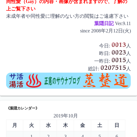
同性愛（Gay）の内容・画像が含まれますので、了解の
上ご覧下さい
未成年者や同性愛に理解のない方の閲覧はご遠慮下さい
葉隠日記
Ver.9.11
since 2008年2月12日(火)
今日:
人
昨日:
人
一昨日:
人
総計:
人
《葉隠カレンダー》
2019年10月
月
火
水
木
金
土
日
1
2
3
4
5
6