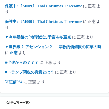
保護中: 〔M009〕 Thai Christmas Threesome
に
正憲
よ
り
保護中: 〔M009〕 Thai Christmas Threesome
に
正憲
よ
り
▼今年最後の｢地球滅亡｣予言＆冬至点
に
正憲
より
▼世界線？ アセンション？ － 宗教的価値観の変革の時
に
正憲
より
■七夕からの７７７
に
正憲
より
■トランプ関税の真意とは？
に
正憲
より
▽短信064
に
正憲
より
《カテゴリー一覧》