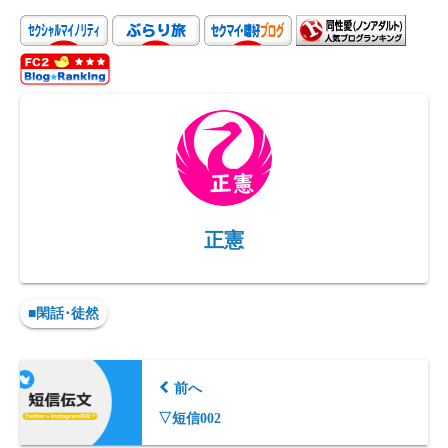
d
to
ea
gr
p
P
d
ds
a
y
re
o
m
Li
ss
n
n
k
正憲
■閑話･徒然
前へ
▽短信002