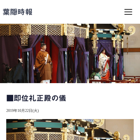
コ
ン
葉隠時報
テ
ン
ツ
へ
ス
キ
ッ
プ
■即位礼正殿の儀
2019年10月22日(火)