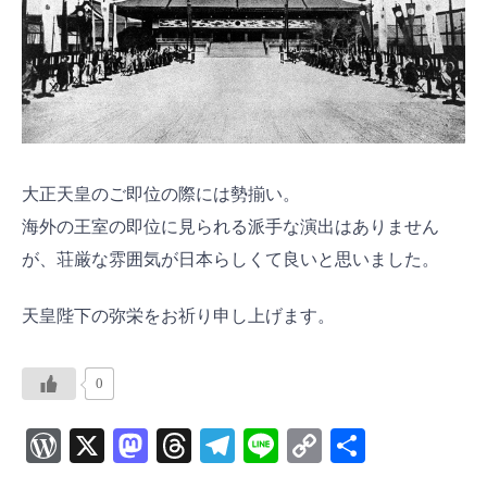
大正天皇のご即位の際には勢揃い。
海外の王室の即位に見られる派手な演出はありません
が、荘厳な雰囲気が日本らしくて良いと思いました。
天皇陛下の弥栄をお祈り申し上げます。
0
W
X
M
T
Te
Li
C
共
or
as
hr
le
ne
o
有