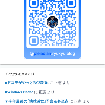
《いただいたコメント》
■ドコモがやっとRCS対応
に
正憲
より
■Windows Phone
に
正憲
より
▼今年最後の｢地球滅亡｣予言＆冬至点
に
正憲
より