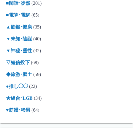
■閑話･徒然
(201)
■電算･電網
(65)
▲筋鍛･健康
(35)
▼未知･陰謀
(40)
▼神秘･靈性
(32)
▽短信投下
(68)
◆旅游･郷土
(59)
●推し◯◯
(22)
★組合･LGB
(34)
♥筋體･稀男
(64)