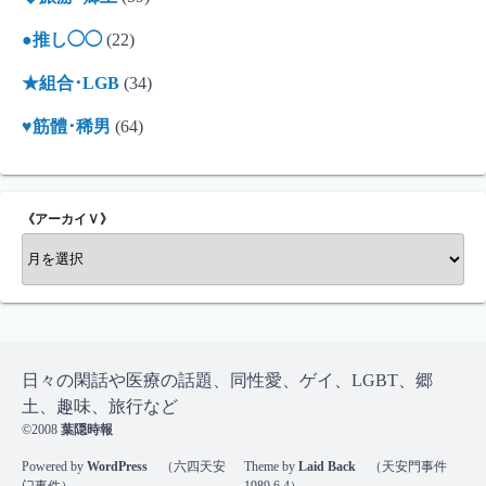
●推し◯◯
(22)
★組合･LGB
(34)
♥筋體･稀男
(64)
《アーカイＶ》
《
ア
ー
カ
イ
Ｖ
日々の閑話や医療の話題、同性愛、ゲイ、LGBT、郷
》
土、趣味、旅行など
©2008
葉隠時報
Powered by
WordPress
（六四天安
Theme by
Laid Back
（天安門事件