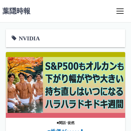
コ
葉隠時報
ン
テ
ン
ツ
NVIDIA
へ
ス
キ
ッ
プ
■閑話･徒然