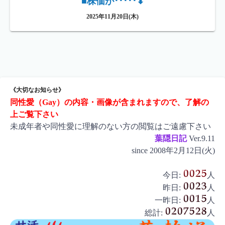
■株価が･････⬇
2025年11月20日(木)
《大切なお知らせ》
同性愛（Gay）の内容・画像が含まれますので、了解の
上ご覧下さい
未成年者や同性愛に理解のない方の閲覧はご遠慮下さい
葉隠日記
Ver.9.11
since 2008年2月12日(火)
今日:
人
昨日:
人
一昨日:
人
総計:
人