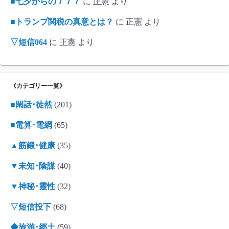
■七夕からの７７７
に
正憲
より
■トランプ関税の真意とは？
に
正憲
より
▽短信064
に
正憲
より
《カテゴリー一覧》
■閑話･徒然
(201)
■電算･電網
(65)
▲筋鍛･健康
(35)
▼未知･陰謀
(40)
▼神秘･靈性
(32)
▽短信投下
(68)
◆旅游･郷土
(59)