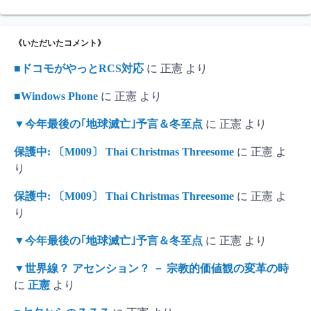
《いただいたコメント》
■ドコモがやっとRCS対応
に
正憲
より
■Windows Phone
に
正憲
より
▼今年最後の｢地球滅亡｣予言＆冬至点
に
正憲
より
保護中: 〔M009〕 Thai Christmas Threesome
に
正憲
よ
り
保護中: 〔M009〕 Thai Christmas Threesome
に
正憲
よ
り
▼今年最後の｢地球滅亡｣予言＆冬至点
に
正憲
より
▼世界線？ アセンション？ － 宗教的価値観の変革の時
に
正憲
より