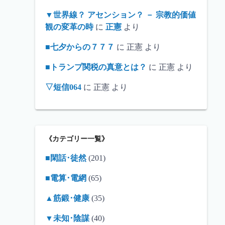
▼世界線？ アセンション？ － 宗教的価値
観の変革の時
に
正憲
より
■七夕からの７７７
に
正憲
より
■トランプ関税の真意とは？
に
正憲
より
▽短信064
に
正憲
より
《カテゴリー一覧》
■閑話･徒然
(201)
■電算･電網
(65)
▲筋鍛･健康
(35)
▼未知･陰謀
(40)