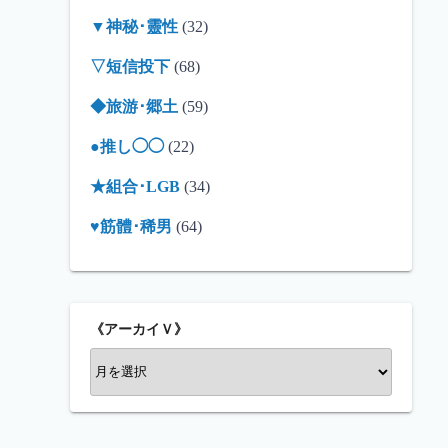
▼神秘･靈性
(32)
▽短信投下
(68)
◆旅游･郷土
(59)
●推し◯◯
(22)
★組合･LGB
(34)
♥筋體･稀男
(64)
《アーカイＶ》
《
ア
ー
カ