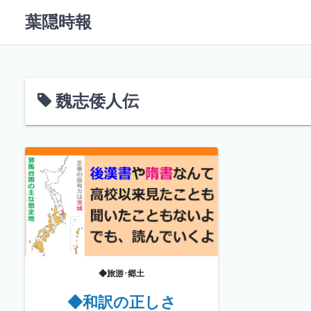
コ
葉隠時報
ン
テ
ン
ツ
へ
魏志倭人伝
ス
キ
ッ
プ
◆旅游･郷土
◆和訳の正しさ