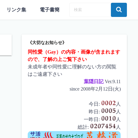
リンク集
電子書簡
《大切なお知らせ》
同性愛（Gay）の内容・画像が含まれます
ので、了解の上ご覧下さい
未成年者や同性愛に理解のない方の閲覧
はご遠慮下さい
葉隠日記
Ver.9.11
since 2008年2月12日(火)
今日:
人
昨日:
人
一昨日:
人
総計:
人