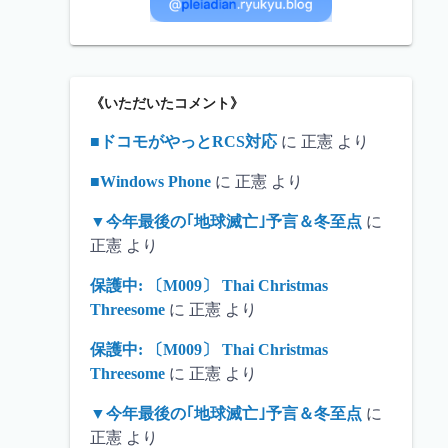
《いただいたコメント》
■ドコモがやっとRCS対応
に
正憲
より
■Windows Phone
に
正憲
より
▼今年最後の｢地球滅亡｣予言＆冬至点
に
正憲
より
保護中: 〔M009〕 Thai Christmas
Threesome
に
正憲
より
保護中: 〔M009〕 Thai Christmas
Threesome
に
正憲
より
▼今年最後の｢地球滅亡｣予言＆冬至点
に
正憲
より