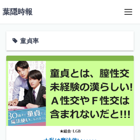
コ
葉隠時報
ン
テ
ン
ツ
童貞率
へ
ス
キ
ッ
プ
★組合･LGB