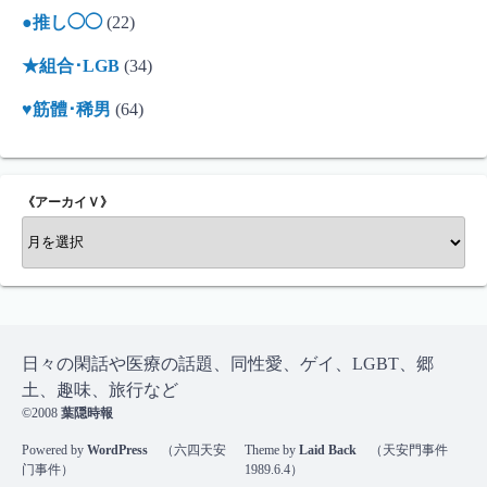
●推し◯◯
(22)
★組合･LGB
(34)
♥筋體･稀男
(64)
《アーカイＶ》
《
ア
ー
カ
イ
Ｖ
日々の閑話や医療の話題、同性愛、ゲイ、LGBT、郷
》
土、趣味、旅行など
©2008
葉隠時報
Powered by
WordPress
（六四天安
Theme by
Laid Back
（天安門事件
门事件）
1989.6.4）