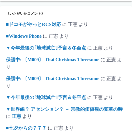
《いただいたコメント》
■ドコモがやっとRCS対応
に
正憲
より
■Windows Phone
に
正憲
より
▼今年最後の｢地球滅亡｣予言＆冬至点
に
正憲
より
保護中: 〔M009〕 Thai Christmas Threesome
に
正憲
よ
り
保護中: 〔M009〕 Thai Christmas Threesome
に
正憲
よ
り
▼今年最後の｢地球滅亡｣予言＆冬至点
に
正憲
より
▼世界線？ アセンション？ － 宗教的価値観の変革の時
に
正憲
より
■七夕からの７７７
に
正憲
より