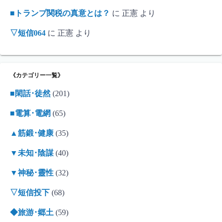
■トランプ関税の真意とは？
に
正憲
より
▽短信064
に
正憲
より
《カテゴリー一覧》
■閑話･徒然
(201)
■電算･電網
(65)
▲筋鍛･健康
(35)
▼未知･陰謀
(40)
▼神秘･靈性
(32)
▽短信投下
(68)
◆旅游･郷土
(59)