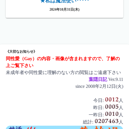
★私は魔法使い･････
2024年10月31日(木)
《大切なお知らせ》
同性愛（Gay）の内容・画像が含まれますので、了解の
上ご覧下さい
未成年者や同性愛に理解のない方の閲覧はご遠慮下さい
葉隠日記
Ver.9.11
since 2008年2月12日(火)
今日:
人
昨日:
人
一昨日:
人
総計:
人