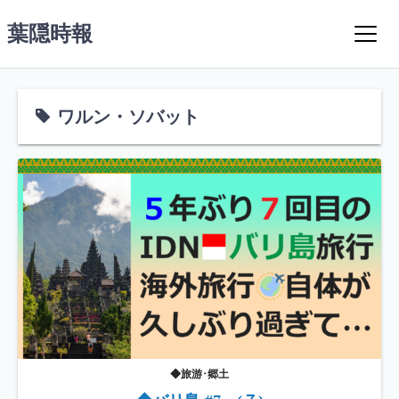
コ
葉隠時報
ン
テ
ン
ツ
ワルン・ソバット
へ
ス
キ
ッ
プ
◆旅游･郷土