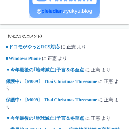
《いただいたコメント》
■ドコモがやっとRCS対応
に
正憲
より
■Windows Phone
に
正憲
より
▼今年最後の｢地球滅亡｣予言＆冬至点
に
正憲
より
保護中: 〔M009〕 Thai Christmas Threesome
に
正憲
よ
り
保護中: 〔M009〕 Thai Christmas Threesome
に
正憲
よ
り
▼今年最後の｢地球滅亡｣予言＆冬至点
に
正憲
より