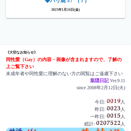
◆バリ島 #7 (７)
2025年1月24日(金)
《大切なお知らせ》
同性愛（Gay）の内容・画像が含まれますので、了解の
上ご覧下さい
未成年者や同性愛に理解のない方の閲覧はご遠慮下さい
葉隠日記
Ver.9.11
since 2008年2月12日(火)
今日:
人
昨日:
人
一昨日:
人
総計:
人