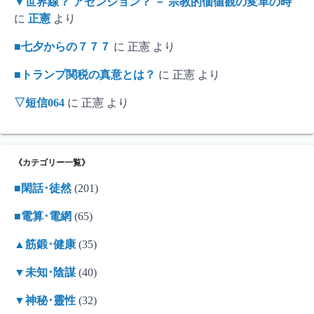
▼世界線？ アセンション？ － 宗教的価値観の変革の時
に
正憲
より
■七夕からの７７７
に
正憲
より
■トランプ関税の真意とは？
に
正憲
より
▽短信064
に
正憲
より
《カテゴリー一覧》
■閑話･徒然
(201)
■電算･電網
(65)
▲筋鍛･健康
(35)
▼未知･陰謀
(40)
▼神秘･靈性
(32)