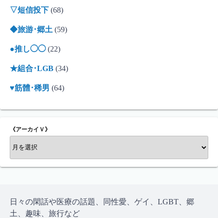
▽短信投下
(68)
◆旅游･郷土
(59)
●推し◯◯
(22)
★組合･LGB
(34)
♥筋體･稀男
(64)
《アーカイＶ》
《
ア
ー
カ
イ
Ｖ
日々の閑話や医療の話題、同性愛、ゲイ、LGBT、郷
》
土、趣味、旅行など