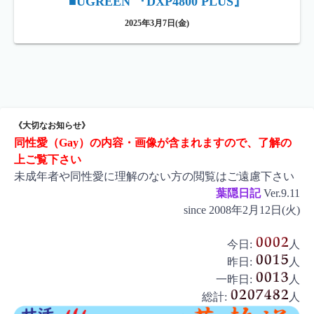
■UGREEN 『DXP4800 PLUS』
2025年3月7日(金)
《大切なお知らせ》
同性愛（Gay）の内容・画像が含まれますので、了解の
上ご覧下さい
未成年者や同性愛に理解のない方の閲覧はご遠慮下さい
葉隠日記
Ver.9.11
since 2008年2月12日(火)
今日:
人
昨日:
人
一昨日:
人
総計:
人