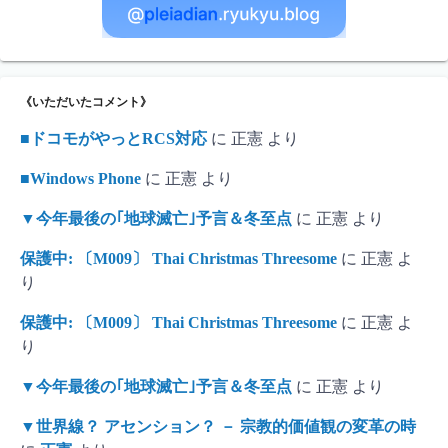
《いただいたコメント》
■ドコモがやっとRCS対応
に
正憲
より
■Windows Phone
に
正憲
より
▼今年最後の｢地球滅亡｣予言＆冬至点
に
正憲
より
保護中: 〔M009〕 Thai Christmas Threesome
に
正憲
よ
り
保護中: 〔M009〕 Thai Christmas Threesome
に
正憲
よ
り
▼今年最後の｢地球滅亡｣予言＆冬至点
に
正憲
より
▼世界線？ アセンション？ － 宗教的価値観の変革の時