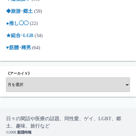
◆旅游･郷土
(59)
●推し◯◯
(22)
★組合･LGB
(34)
♥筋體･稀男
(64)
《アーカイＶ》
《
ア
ー
カ
イ
Ｖ
日々の閑話や医療の話題、同性愛、ゲイ、LGBT、郷
》
土、趣味、旅行など
©2008
葉隠時報