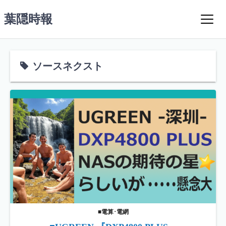
コ
葉隠時報
ン
テ
ン
ツ
ソースネクスト
へ
ス
キ
ッ
プ
■電算･電網