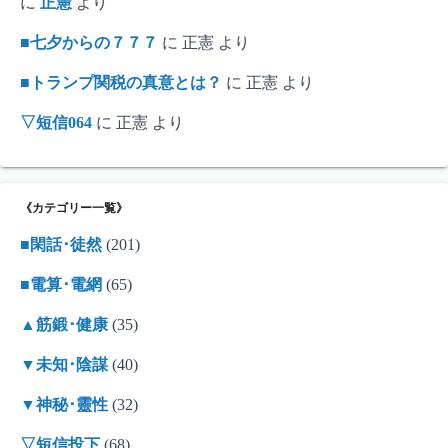
に
正憲
より
■七夕からの７７７
に
正憲
より
■トランプ関税の真意とは？
に
正憲
より
▽短信064
に
正憲
より
《カテゴリー一覧》
■閑話･徒然
(201)
■電算･電網
(65)
▲筋鍛･健康
(35)
▼未知･陰謀
(40)
▼神秘･靈性
(32)
▽短信投下
(68)