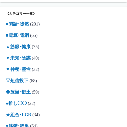
《カテゴリー一覧》
■閑話･徒然
(201)
■電算･電網
(65)
▲筋鍛･健康
(35)
▼未知･陰謀
(40)
▼神秘･靈性
(32)
▽短信投下
(68)
◆旅游･郷土
(59)
●推し◯◯
(22)
★組合･LGB
(34)
♥筋體･稀男
(64)