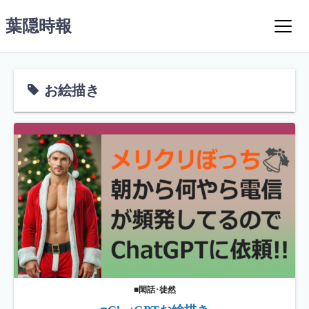
コ
葉隠時報
ン
テ
ン
ツ
お絵描き
へ
ス
キ
ッ
プ
■閑話･徒然