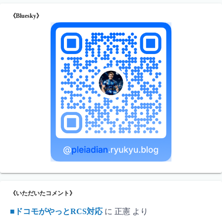
《Bluesky》
《いただいたコメント》
■ドコモがやっとRCS対応
に
正憲
より