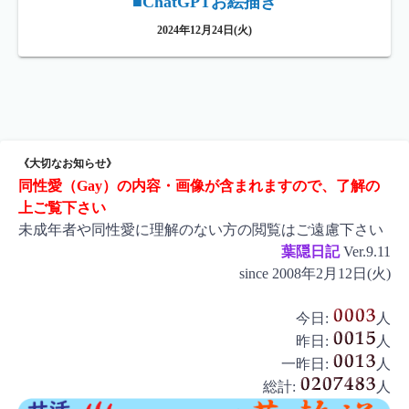
■ChatGPTお絵描き
2024年12月24日(火)
《大切なお知らせ》
同性愛（Gay）の内容・画像が含まれますので、了解の
上ご覧下さい
未成年者や同性愛に理解のない方の閲覧はご遠慮下さい
葉隠日記
Ver.9.11
since 2008年2月12日(火)
今日:
人
昨日:
人
一昨日:
人
総計:
人