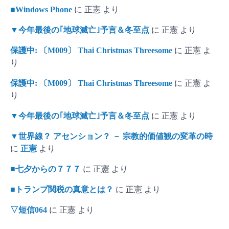
■Windows Phone
に
正憲
より
▼今年最後の｢地球滅亡｣予言＆冬至点
に
正憲
より
保護中: 〔M009〕 Thai Christmas Threesome
に
正憲
よ
り
保護中: 〔M009〕 Thai Christmas Threesome
に
正憲
よ
り
▼今年最後の｢地球滅亡｣予言＆冬至点
に
正憲
より
▼世界線？ アセンション？ － 宗教的価値観の変革の時
に
正憲
より
■七夕からの７７７
に
正憲
より
■トランプ関税の真意とは？
に
正憲
より
▽短信064
に
正憲
より