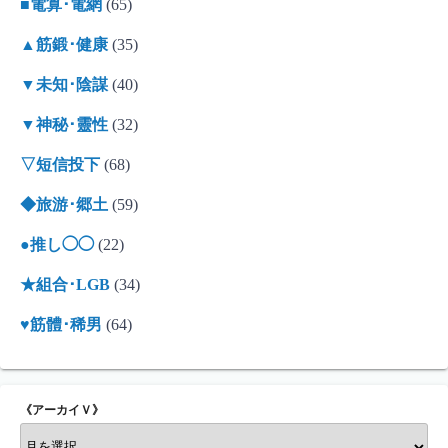
■電算･電網
(65)
▲筋鍛･健康
(35)
▼未知･陰謀
(40)
▼神秘･靈性
(32)
▽短信投下
(68)
◆旅游･郷土
(59)
●推し◯◯
(22)
★組合･LGB
(34)
♥筋體･稀男
(64)
《アーカイＶ》
《