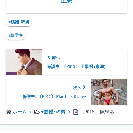
正憲
♥筋體･稀男
#陳学冬
前へ
保護中: 〔P015〕 王陽明 (東湖)
次へ
保護中: 〔P017〕 Matthias Krause
ホーム
♥筋體･稀男
〔P016〕 陳學冬