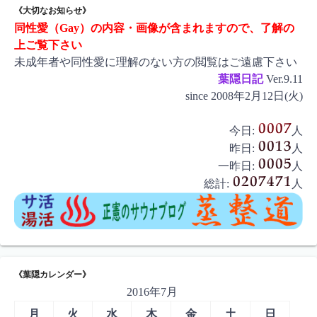
《大切なお知らせ》
同性愛（Gay）の内容・画像が含まれますので、了解の
上ご覧下さい
未成年者や同性愛に理解のない方の閲覧はご遠慮下さい
葉隠日記
Ver.9.11
since 2008年2月12日(火)
今日:
人
昨日:
人
一昨日:
人
総計:
人
《葉隠カレンダー》
2016年7月
月
火
水
木
金
土
日