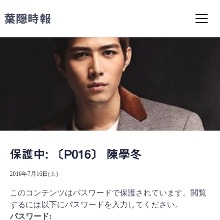
コ
ン
葉隠時報
テ
ン
ツ
へ
ス
キ
ッ
プ
保護中: 〔P016〕 陳學冬
2016年7月16日(土)
このコンテンツはパスワードで保護されています。閲覧
するには以下にパスワードを入力してください。
パスワード: