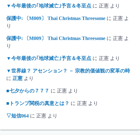
▼今年最後の｢地球滅亡｣予言＆冬至点
に
正憲
より
保護中: 〔M009〕 Thai Christmas Threesome
に
正憲
よ
り
保護中: 〔M009〕 Thai Christmas Threesome
に
正憲
よ
り
▼今年最後の｢地球滅亡｣予言＆冬至点
に
正憲
より
▼世界線？ アセンション？ － 宗教的価値観の変革の時
に
正憲
より
■七夕からの７７７
に
正憲
より
■トランプ関税の真意とは？
に
正憲
より
▽短信064
に
正憲
より