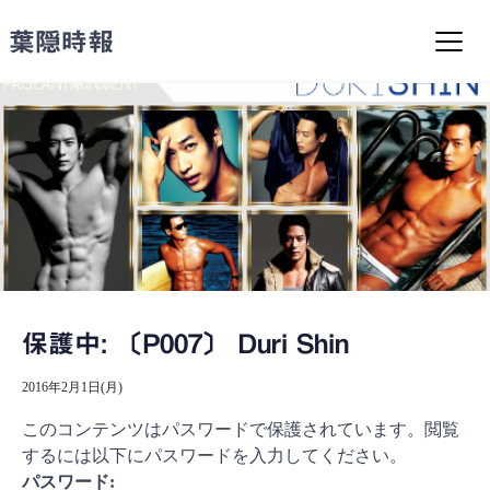
コ
ン
葉隠時報
テ
ン
ツ
へ
ス
キ
ッ
プ
保護中: 〔P007〕 Duri Shin
2016年2月1日(月)
このコンテンツはパスワードで保護されています。閲覧
するには以下にパスワードを入力してください。
パスワード: