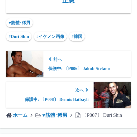
正憲
♥筋體･稀男
#Duri Shin
#イケメン画像
#韓国
前へ
保護中: 〔P006〕 Jakub Stefano
次へ
保護中: 〔P008〕 Dennis Batbayli
ホーム
♥筋體･稀男
〔P007〕 Duri Shin