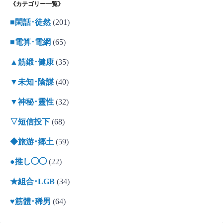
《カテゴリー一覧》
■閑話･徒然
(201)
■電算･電網
(65)
▲筋鍛･健康
(35)
▼未知･陰謀
(40)
▼神秘･靈性
(32)
▽短信投下
(68)
◆旅游･郷土
(59)
●推し◯◯
(22)
★組合･LGB
(34)
♥筋體･稀男
(64)