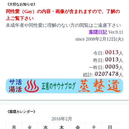
《大切なお知らせ》
同性愛（Gay）の内容・画像が含まれますので、了解の
上ご覧下さい
未成年者や同性愛に理解のない方の閲覧はご遠慮下さい
葉隠日記
Ver.9.11
since 2008年2月12日(火)
今日:
人
昨日:
人
一昨日:
人
総計:
人
《葉隠カレンダー》
2016年2月
月
火
水
木
金
土
日