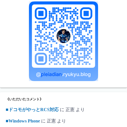
《いただいたコメント》
■ドコモがやっとRCS対応
に
正憲
より
■Windows Phone
に
正憲
より