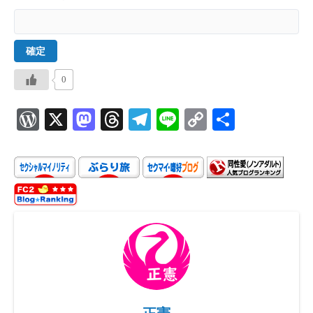
0
W
X
M
T
Te
Li
C
共
or
as
hr
le
ne
o
有
d
to
ea
gr
p
P
d
ds
a
y
re
o
m
Li
ss
n
n
k